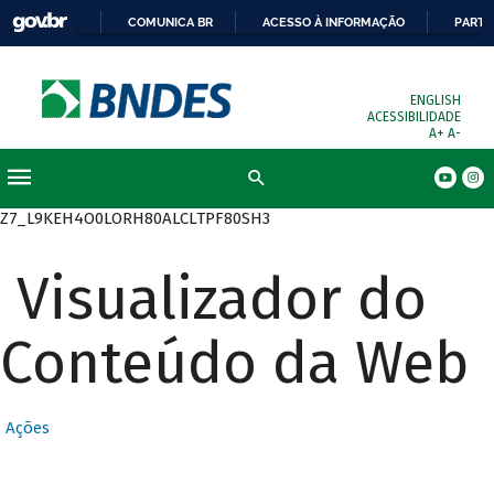
COMUNICA BR
ACESSO À INFORMAÇÃO
PARTI
ENGLISH
ACESSIBILIDADE
A+
A-
Busca
Z7_L9KEH4O0LORH80ALCLTPF80SH3
Visualizador do
Conteúdo da Web
Ações