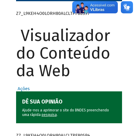
Z7_L9KEH4O0LORH80ALCLTPF80S97
Visualizador
do Conteúdo
da Web
Ações
DÊ SUA OPINIÃO
Ajude-nos a aprimorar o site do BNDES preenchendo
uma rápida
pesquisa
.
Z7_L9KEH4O0LORH80ALCLTPF80SP4