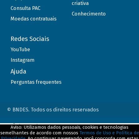
criativa
Consulta PAC
Conhecimento
Moedas contratuais
Redes Sociais
YouTube
Instagram
Ajuda
Perguntas frequentes
© BNDES. Todos os direitos reservados
ConteÃºdo complementar
Aviso: Utilizamos dados pessoais, cookies e tecnologias
semelhantes de acordo com nossos
Termos de Uso e Política de
${title}
${badge}
Privacidade
. Ao continuar navegando, você concorda com estas