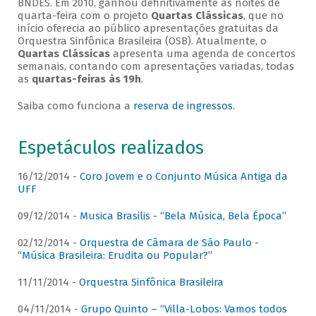
BNDES. Em 2010, ganhou definitivamente as noites de
quarta-feira com o projeto
Quartas Clássicas
, que no
início oferecia ao público apresentações gratuitas da
Orquestra Sinfônica Brasileira (OSB). Atualmente, o
Quartas Clássicas
apresenta uma agenda de concertos
semanais, contando com apresentações variadas, todas
as
quartas-feiras às 19h
.
Saiba como funciona a
reserva de ingressos
.
Espetáculos realizados
16/12/2014 -
Coro Jovem e o Conjunto Música Antiga da
UFF
09/12/2014 -
Musica Brasilis - “Bela Música, Bela Época”
02/12/2014 -
Orquestra de Câmara de São Paulo -
“Música Brasileira: Erudita ou Popular?”
11/11/2014 -
Orquestra Sinfônica Brasileira
04/11/2014 -
Grupo Quinto – “Villa-Lobos: Vamos todos