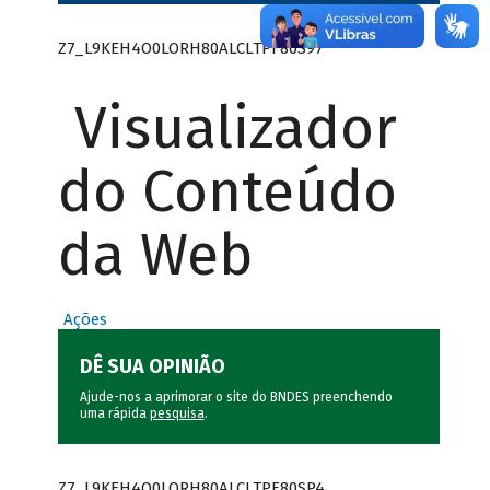
Z7_L9KEH4O0LORH80ALCLTPF80S97
Visualizador
do Conteúdo
da Web
Ações
DÊ SUA OPINIÃO
Ajude-nos a aprimorar o site do BNDES preenchendo
uma rápida
pesquisa
.
Z7_L9KEH4O0LORH80ALCLTPF80SP4