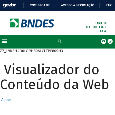
COMUNICA BR
ACESSO À INFORMAÇÃO
PARTI
ENGLISH
ACESSIBILIDADE
A+
A-
Busca
Z7_L9KEH4O0LORH80ALCLTPF80SH3
Visualizador do
Conteúdo da Web
Ações