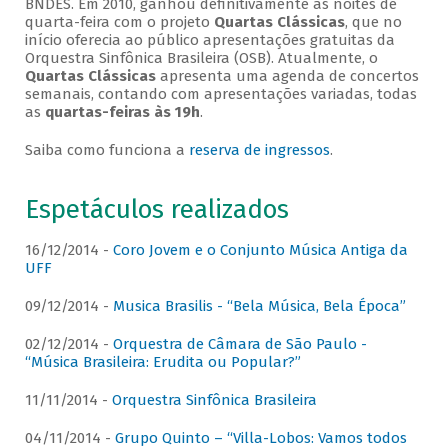
BNDES. Em 2010, ganhou definitivamente as noites de
quarta-feira com o projeto
Quartas Clássicas
, que no
início oferecia ao público apresentações gratuitas da
Orquestra Sinfônica Brasileira (OSB). Atualmente, o
Quartas Clássicas
apresenta uma agenda de concertos
semanais, contando com apresentações variadas, todas
as
quartas-feiras às 19h
.
Saiba como funciona a
reserva de ingressos
.
Espetáculos realizados
16/12/2014 -
Coro Jovem e o Conjunto Música Antiga da
UFF
09/12/2014 -
Musica Brasilis - “Bela Música, Bela Época”
02/12/2014 -
Orquestra de Câmara de São Paulo -
“Música Brasileira: Erudita ou Popular?”
11/11/2014 -
Orquestra Sinfônica Brasileira
04/11/2014 -
Grupo Quinto – “Villa-Lobos: Vamos todos