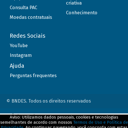
criativa
Consulta PAC
Conhecimento
Moedas contratuais
Redes Sociais
YouTube
Instagram
Ajuda
Perguntas frequentes
© BNDES. Todos os direitos reservados
ConteÃºdo complementar
Aviso: Utilizamos dados pessoais, cookies e tecnologias
semelhantes de acordo com nossos
Termos de Uso e Política de
${title}
${badge}
Privacidade
. Ao continuar navegando, você concorda com estas