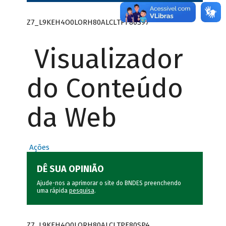
Z7_L9KEH4O0LORH80ALCLTPF80S97
Visualizador
do Conteúdo
da Web
Ações
DÊ SUA OPINIÃO
Ajude-nos a aprimorar o site do BNDES preenchendo
uma rápida
pesquisa
.
Z7_L9KEH4O0LORH80ALCLTPF80SP4