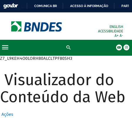
COMUNICA BR
ACESSO À INFORMAÇÃO
PARTI
ENGLISH
ACESSIBILIDADE
A+
A-
Busca
Z7_L9KEH4O0LORH80ALCLTPF80SH3
Visualizador do
Conteúdo da Web
Ações