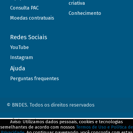
criativa
Consulta PAC
Conhecimento
Moedas contratuais
Redes Sociais
YouTube
Instagram
Ajuda
Perguntas frequentes
© BNDES. Todos os direitos reservados
ConteÃºdo complementar
Aviso: Utilizamos dados pessoais, cookies e tecnologias
semelhantes de acordo com nossos
Termos de Uso e Política de
${title}
${badge}
Privacidade
. Ao continuar navegando, você concorda com estas