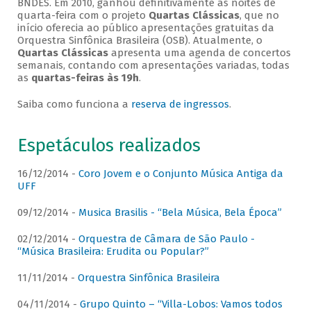
BNDES. Em 2010, ganhou definitivamente as noites de
quarta-feira com o projeto
Quartas Clássicas
, que no
início oferecia ao público apresentações gratuitas da
Orquestra Sinfônica Brasileira (OSB). Atualmente, o
Quartas Clássicas
apresenta uma agenda de concertos
semanais, contando com apresentações variadas, todas
as
quartas-feiras às 19h
.
Saiba como funciona a
reserva de ingressos
.
Espetáculos realizados
16/12/2014 -
Coro Jovem e o Conjunto Música Antiga da
UFF
09/12/2014 -
Musica Brasilis - “Bela Música, Bela Época”
02/12/2014 -
Orquestra de Câmara de São Paulo -
“Música Brasileira: Erudita ou Popular?”
11/11/2014 -
Orquestra Sinfônica Brasileira
04/11/2014 -
Grupo Quinto – “Villa-Lobos: Vamos todos