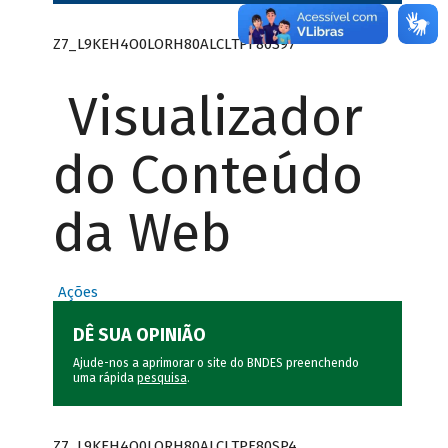
Z7_L9KEH4O0LORH80ALCLTPF80S97
Visualizador
do Conteúdo
da Web
Ações
DÊ SUA OPINIÃO
Ajude-nos a aprimorar o site do BNDES preenchendo
uma rápida
pesquisa
.
Z7_L9KEH4O0LORH80ALCLTPF80SP4