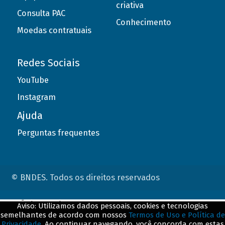
criativa
Consulta PAC
Conhecimento
Moedas contratuais
Redes Sociais
YouTube
Instagram
Ajuda
Perguntas frequentes
© BNDES. Todos os direitos reservados
ConteÃºdo complementar
Aviso: Utilizamos dados pessoais, cookies e tecnologias
semelhantes de acordo com nossos
Termos de Uso e Política de
${title}
${badge}
Privacidade
. Ao continuar navegando, você concorda com estas