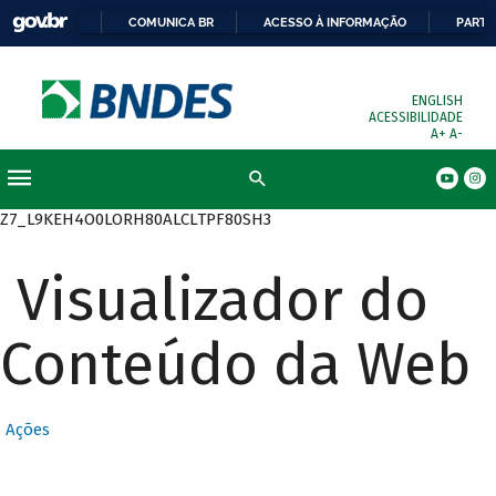
COMUNICA BR
ACESSO À INFORMAÇÃO
PARTI
ENGLISH
ACESSIBILIDADE
A+
A-
Busca
Z7_L9KEH4O0LORH80ALCLTPF80SH3
Visualizador do
Conteúdo da Web
Ações