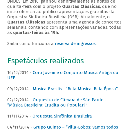
BNDES. Em 2010, ganhou definitivamente as noites de
quarta-feira com o projeto
Quartas Clássicas
, que no
início oferecia ao público apresentações gratuitas da
Orquestra Sinfônica Brasileira (OSB). Atualmente, o
Quartas Clássicas
apresenta uma agenda de concertos
semanais, contando com apresentações variadas, todas
as
quartas-feiras às 19h
.
Saiba como funciona a
reserva de ingressos
.
Espetáculos realizados
16/12/2014 -
Coro Jovem e o Conjunto Música Antiga da
UFF
09/12/2014 -
Musica Brasilis - “Bela Música, Bela Época”
02/12/2014 -
Orquestra de Câmara de São Paulo -
“Música Brasileira: Erudita ou Popular?”
11/11/2014 -
Orquestra Sinfônica Brasileira
04/11/2014 -
Grupo Quinto – “Villa-Lobos: Vamos todos