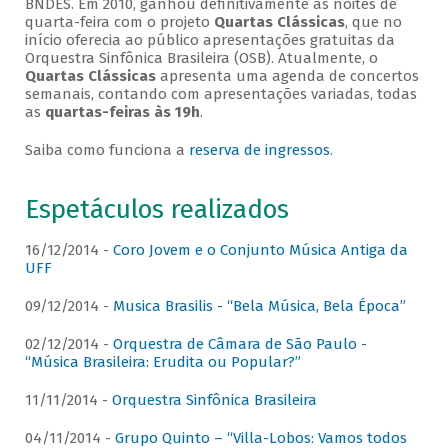
BNDES. Em 2010, ganhou definitivamente as noites de
quarta-feira com o projeto
Quartas Clássicas
, que no
início oferecia ao público apresentações gratuitas da
Orquestra Sinfônica Brasileira (OSB). Atualmente, o
Quartas Clássicas
apresenta uma agenda de concertos
semanais, contando com apresentações variadas, todas
as
quartas-feiras às 19h
.
Saiba como funciona a
reserva de ingressos
.
Espetáculos realizados
16/12/2014 -
Coro Jovem e o Conjunto Música Antiga da
UFF
09/12/2014 -
Musica Brasilis - “Bela Música, Bela Época”
02/12/2014 -
Orquestra de Câmara de São Paulo -
“Música Brasileira: Erudita ou Popular?”
11/11/2014 -
Orquestra Sinfônica Brasileira
04/11/2014 -
Grupo Quinto – “Villa-Lobos: Vamos todos