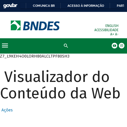
COMUNICA BR
ACESSO À INFORMAÇÃO
PARTI
ENGLISH
ACESSIBILIDADE
A+
A-
Busca
Z7_L9KEH4O0LORH80ALCLTPF80SH3
Visualizador do
Conteúdo da Web
Ações