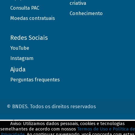
criativa
Consulta PAC
Conhecimento
Moedas contratuais
Redes Sociais
YouTube
Instagram
Ajuda
Perguntas frequentes
© BNDES. Todos os direitos reservados
ConteÃºdo complementar
Aviso: Utilizamos dados pessoais, cookies e tecnologias
semelhantes de acordo com nossos
Termos de Uso e Política de
${title}
${badge}
Privacidade
. Ao continuar navegando, você concorda com estas