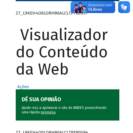
Z7_L9KEH4O0LORH80ALCLTPF80S97
Visualizador
do Conteúdo
da Web
Ações
DÊ SUA OPINIÃO
Ajude-nos a aprimorar o site do BNDES preenchendo
uma rápida
pesquisa
.
Z7_L9KEH4O0LORH80ALCLTPF80SP4