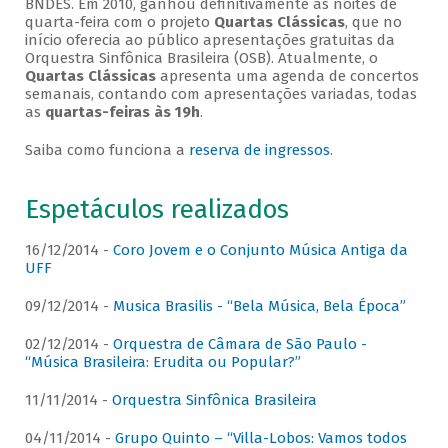
BNDES. Em 2010, ganhou definitivamente as noites de
quarta-feira com o projeto
Quartas Clássicas
, que no
início oferecia ao público apresentações gratuitas da
Orquestra Sinfônica Brasileira (OSB). Atualmente, o
Quartas Clássicas
apresenta uma agenda de concertos
semanais, contando com apresentações variadas, todas
as
quartas-feiras às 19h
.
Saiba como funciona a
reserva de ingressos
.
Espetáculos realizados
16/12/2014 -
Coro Jovem e o Conjunto Música Antiga da
UFF
09/12/2014 -
Musica Brasilis - “Bela Música, Bela Época”
02/12/2014 -
Orquestra de Câmara de São Paulo -
“Música Brasileira: Erudita ou Popular?”
11/11/2014 -
Orquestra Sinfônica Brasileira
04/11/2014 -
Grupo Quinto – “Villa-Lobos: Vamos todos