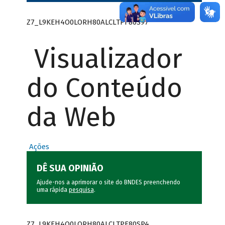
Z7_L9KEH4O0LORH80ALCLTPF80S97
Visualizador
do Conteúdo
da Web
Ações
DÊ SUA OPINIÃO
Ajude-nos a aprimorar o site do BNDES preenchendo
uma rápida
pesquisa
.
Z7_L9KEH4O0LORH80ALCLTPF80SP4