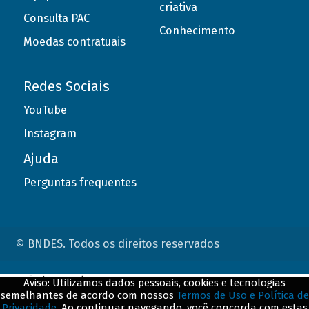
criativa
Consulta PAC
Conhecimento
Moedas contratuais
Redes Sociais
YouTube
Instagram
Ajuda
Perguntas frequentes
© BNDES. Todos os direitos reservados
ConteÃºdo complementar
Aviso: Utilizamos dados pessoais, cookies e tecnologias
semelhantes de acordo com nossos
Termos de Uso e Política de
${title}
${badge}
Privacidade
. Ao continuar navegando, você concorda com estas