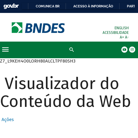
COMUNICA BR
ACESSO À INFORMAÇÃO
PARTI
ENGLISH
ACESSIBILIDADE
A+
A-
Busca
Z7_L9KEH4O0LORH80ALCLTPF80SH3
Visualizador do
Conteúdo da Web
Ações