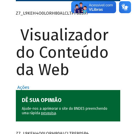
Z7_L9KEH4O0LORH80ALCLTPF80S97
Visualizador
do Conteúdo
da Web
Ações
DÊ SUA OPINIÃO
Ajude-nos a aprimorar o site do BNDES preenchendo
uma rápida
pesquisa
.
Z7_L9KEH4O0LORH80ALCLTPF80SP4