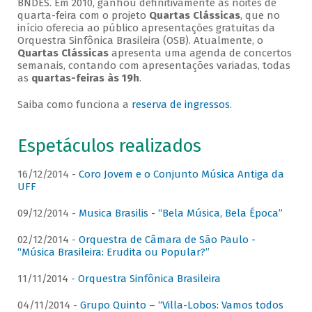
BNDES. Em 2010, ganhou definitivamente as noites de
quarta-feira com o projeto
Quartas Clássicas
, que no
início oferecia ao público apresentações gratuitas da
Orquestra Sinfônica Brasileira (OSB). Atualmente, o
Quartas Clássicas
apresenta uma agenda de concertos
semanais, contando com apresentações variadas, todas
as
quartas-feiras às 19h
.
Saiba como funciona a
reserva de ingressos
.
Espetáculos realizados
16/12/2014 -
Coro Jovem e o Conjunto Música Antiga da
UFF
09/12/2014 -
Musica Brasilis - “Bela Música, Bela Época”
02/12/2014 -
Orquestra de Câmara de São Paulo -
“Música Brasileira: Erudita ou Popular?”
11/11/2014 -
Orquestra Sinfônica Brasileira
04/11/2014 -
Grupo Quinto – “Villa-Lobos: Vamos todos