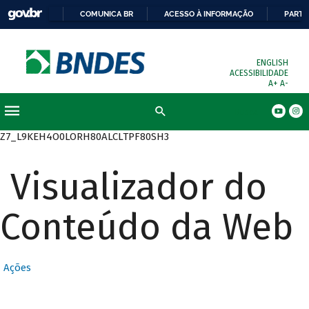
COMUNICA BR
ACESSO À INFORMAÇÃO
PARTI
ENGLISH
ACESSIBILIDADE
A+
A-
Busca
Z7_L9KEH4O0LORH80ALCLTPF80SH3
Visualizador do
Conteúdo da Web
Ações