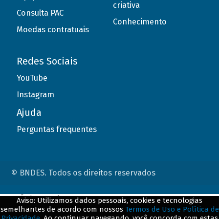
criativa
Consulta PAC
Conhecimento
Moedas contratuais
Redes Sociais
YouTube
Instagram
Ajuda
Perguntas frequentes
© BNDES. Todos os direitos reservados
ConteÃºdo complementar
Aviso: Utilizamos dados pessoais, cookies e tecnologias
semelhantes de acordo com nossos
Termos de Uso e Política de
${title}
${badge}
Privacidade
. Ao continuar navegando, você concorda com estas