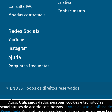
criativa
Consulta PAC
Conhecimento
Moedas contratuais
Redes Sociais
YouTube
Instagram
Ajuda
Perguntas frequentes
© BNDES. Todos os direitos reservados
ConteÃºdo complementar
Aviso: Utilizamos dados pessoais, cookies e tecnologias
semelhantes de acordo com nossos
Termos de Uso e Política de
${title}
${badge}
Privacidade
. Ao continuar navegando, você concorda com estas