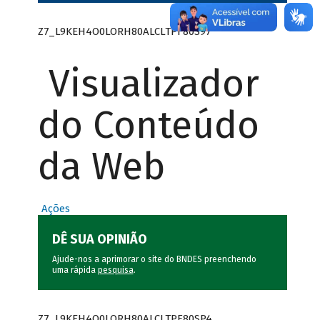
Z7_L9KEH4O0LORH80ALCLTPF80S97
Visualizador
do Conteúdo
da Web
Ações
DÊ SUA OPINIÃO
Ajude-nos a aprimorar o site do BNDES preenchendo
uma rápida
pesquisa
.
Z7_L9KEH4O0LORH80ALCLTPF80SP4