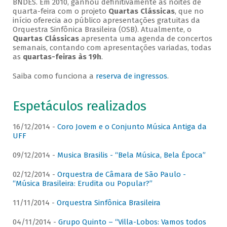
BNDES. Em 2010, ganhou definitivamente as noites de
quarta-feira com o projeto
Quartas Clássicas
, que no
início oferecia ao público apresentações gratuitas da
Orquestra Sinfônica Brasileira (OSB). Atualmente, o
Quartas Clássicas
apresenta uma agenda de concertos
semanais, contando com apresentações variadas, todas
as
quartas-feiras às 19h
.
Saiba como funciona a
reserva de ingressos
.
Espetáculos realizados
16/12/2014 -
Coro Jovem e o Conjunto Música Antiga da
UFF
09/12/2014 -
Musica Brasilis - “Bela Música, Bela Época”
02/12/2014 -
Orquestra de Câmara de São Paulo -
“Música Brasileira: Erudita ou Popular?”
11/11/2014 -
Orquestra Sinfônica Brasileira
04/11/2014 -
Grupo Quinto – “Villa-Lobos: Vamos todos