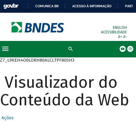
COMUNICA BR
ACESSO À INFORMAÇÃO
PARTI
ENGLISH
ACESSIBILIDADE
A+
A-
Busca
Z7_L9KEH4O0LORH80ALCLTPF80SH3
Visualizador do
Conteúdo da Web
Ações