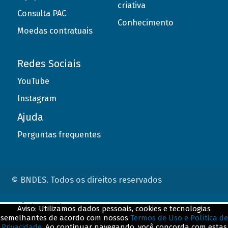
criativa
Consulta PAC
Conhecimento
Moedas contratuais
Redes Sociais
YouTube
Instagram
Ajuda
Perguntas frequentes
© BNDES. Todos os direitos reservados
ConteÃºdo complementar
Aviso: Utilizamos dados pessoais, cookies e tecnologias
semelhantes de acordo com nossos
Termos de Uso e Política de
${title}
${badge}
Privacidade
. Ao continuar navegando, você concorda com estas