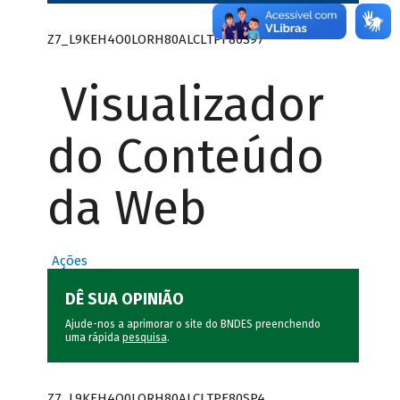
Z7_L9KEH4O0LORH80ALCLTPF80S97
Visualizador
do Conteúdo
da Web
Ações
DÊ SUA OPINIÃO
Ajude-nos a aprimorar o site do BNDES preenchendo
uma rápida
pesquisa
.
Z7_L9KEH4O0LORH80ALCLTPF80SP4