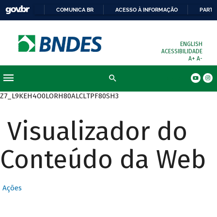
COMUNICA BR
ACESSO À INFORMAÇÃO
PARTI
ENGLISH
ACESSIBILIDADE
A+
A-
Busca
Z7_L9KEH4O0LORH80ALCLTPF80SH3
Visualizador do
Conteúdo da Web
Ações