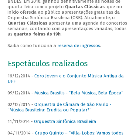
BNDES. Em 2010, ganhou definitivamente as noites de
quarta-feira com o projeto
Quartas Clássicas
, que no
início oferecia ao público apresentações gratuitas da
Orquestra Sinfônica Brasileira (OSB). Atualmente, o
Quartas Clássicas
apresenta uma agenda de concertos
semanais, contando com apresentações variadas, todas
as
quartas-feiras às 19h
.
Saiba como funciona a
reserva de ingressos
.
Espetáculos realizados
16/12/2014 -
Coro Jovem e o Conjunto Música Antiga da
UFF
09/12/2014 -
Musica Brasilis - “Bela Música, Bela Época”
02/12/2014 -
Orquestra de Câmara de São Paulo -
“Música Brasileira: Erudita ou Popular?”
11/11/2014 -
Orquestra Sinfônica Brasileira
04/11/2014 -
Grupo Quinto – “Villa-Lobos: Vamos todos