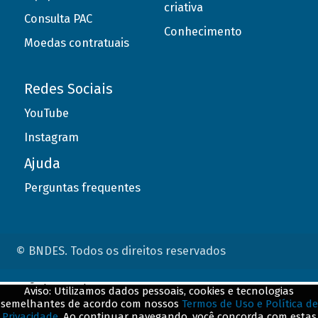
criativa
Consulta PAC
Conhecimento
Moedas contratuais
Redes Sociais
YouTube
Instagram
Ajuda
Perguntas frequentes
© BNDES. Todos os direitos reservados
ConteÃºdo complementar
Aviso: Utilizamos dados pessoais, cookies e tecnologias
semelhantes de acordo com nossos
Termos de Uso e Política de
${title}
${badge}
Privacidade
. Ao continuar navegando, você concorda com estas