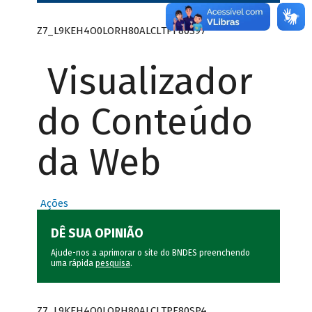
Z7_L9KEH4O0LORH80ALCLTPF80S97
Visualizador
do Conteúdo
da Web
Ações
DÊ SUA OPINIÃO
Ajude-nos a aprimorar o site do BNDES preenchendo
uma rápida
pesquisa
.
Z7_L9KEH4O0LORH80ALCLTPF80SP4