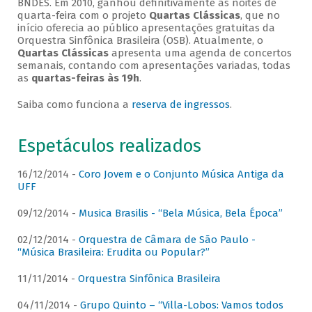
BNDES. Em 2010, ganhou definitivamente as noites de
quarta-feira com o projeto
Quartas Clássicas
, que no
início oferecia ao público apresentações gratuitas da
Orquestra Sinfônica Brasileira (OSB). Atualmente, o
Quartas Clássicas
apresenta uma agenda de concertos
semanais, contando com apresentações variadas, todas
as
quartas-feiras às 19h
.
Saiba como funciona a
reserva de ingressos
.
Espetáculos realizados
16/12/2014 -
Coro Jovem e o Conjunto Música Antiga da
UFF
09/12/2014 -
Musica Brasilis - “Bela Música, Bela Época”
02/12/2014 -
Orquestra de Câmara de São Paulo -
“Música Brasileira: Erudita ou Popular?”
11/11/2014 -
Orquestra Sinfônica Brasileira
04/11/2014 -
Grupo Quinto – “Villa-Lobos: Vamos todos