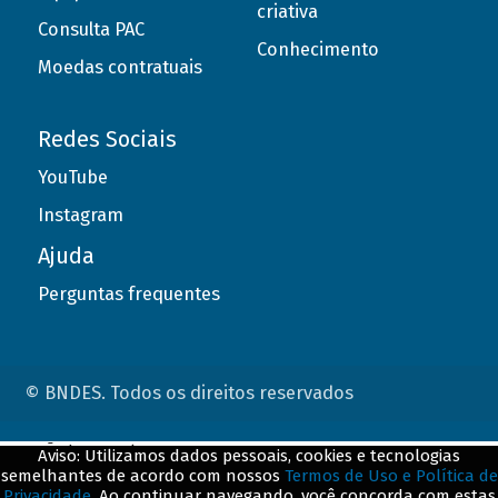
criativa
Consulta PAC
Conhecimento
Moedas contratuais
Redes Sociais
YouTube
Instagram
Ajuda
Perguntas frequentes
© BNDES. Todos os direitos reservados
ConteÃºdo complementar
Aviso: Utilizamos dados pessoais, cookies e tecnologias
semelhantes de acordo com nossos
Termos de Uso e Política de
${title}
${badge}
Privacidade
. Ao continuar navegando, você concorda com estas