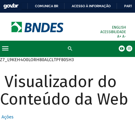
COMUNICA BR
ACESSO À INFORMAÇÃO
PARTI
ENGLISH
ACESSIBILIDADE
A+
A-
Busca
Z7_L9KEH4O0LORH80ALCLTPF80SH3
Visualizador do
Conteúdo da Web
Ações