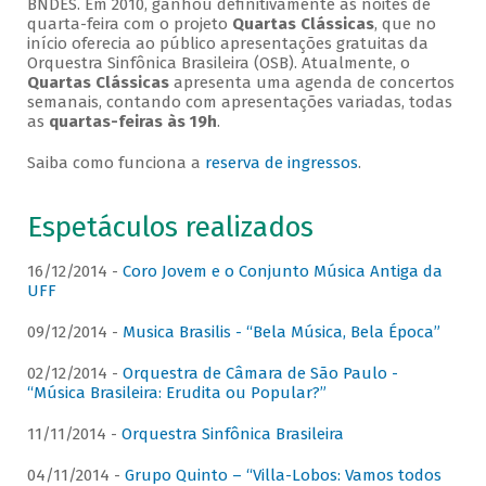
BNDES. Em 2010, ganhou definitivamente as noites de
quarta-feira com o projeto
Quartas Clássicas
, que no
início oferecia ao público apresentações gratuitas da
Orquestra Sinfônica Brasileira (OSB). Atualmente, o
Quartas Clássicas
apresenta uma agenda de concertos
semanais, contando com apresentações variadas, todas
as
quartas-feiras às 19h
.
Saiba como funciona a
reserva de ingressos
.
Espetáculos realizados
16/12/2014 -
Coro Jovem e o Conjunto Música Antiga da
UFF
09/12/2014 -
Musica Brasilis - “Bela Música, Bela Época”
02/12/2014 -
Orquestra de Câmara de São Paulo -
“Música Brasileira: Erudita ou Popular?”
11/11/2014 -
Orquestra Sinfônica Brasileira
04/11/2014 -
Grupo Quinto – “Villa-Lobos: Vamos todos