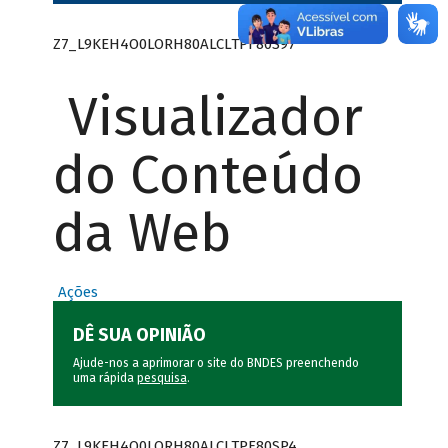
Z7_L9KEH4O0LORH80ALCLTPF80S97
Visualizador
do Conteúdo
da Web
Ações
DÊ SUA OPINIÃO
Ajude-nos a aprimorar o site do BNDES preenchendo
uma rápida
pesquisa
.
Z7_L9KEH4O0LORH80ALCLTPF80SP4