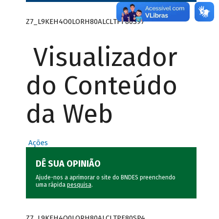
Z7_L9KEH4O0LORH80ALCLTPF80S97
Visualizador
do Conteúdo
da Web
Ações
DÊ SUA OPINIÃO
Ajude-nos a aprimorar o site do BNDES preenchendo
uma rápida
pesquisa
.
Z7_L9KEH4O0LORH80ALCLTPF80SP4