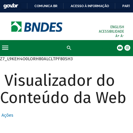
COMUNICA BR
ACESSO À INFORMAÇÃO
PARTI
ENGLISH
ACESSIBILIDADE
A+
A-
Busca
Z7_L9KEH4O0LORH80ALCLTPF80SH3
Visualizador do
Conteúdo da Web
Ações