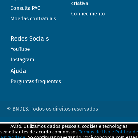
criativa
Consulta PAC
Conhecimento
Moedas contratuais
Redes Sociais
YouTube
Instagram
Ajuda
Perguntas frequentes
© BNDES. Todos os direitos reservados
ConteÃºdo complementar
Aviso: Utilizamos dados pessoais, cookies e tecnologias
semelhantes de acordo com nossos
Termos de Uso e Política de
${title}
${badge}
Privacidade
. Ao continuar navegando, você concorda com estas