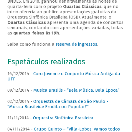
BNDES. Em 2010, ganhou definitivamente as noites de
quarta-feira com o projeto
Quartas Clássicas
, que no
início oferecia ao público apresentações gratuitas da
Orquestra Sinfônica Brasileira (OSB). Atualmente, o
Quartas Clássicas
apresenta uma agenda de concertos
semanais, contando com apresentações variadas, todas
as
quartas-feiras às 19h
.
Saiba como funciona a
reserva de ingressos
.
Espetáculos realizados
16/12/2014 -
Coro Jovem e o Conjunto Música Antiga da
UFF
09/12/2014 -
Musica Brasilis - “Bela Música, Bela Época”
02/12/2014 -
Orquestra de Câmara de São Paulo -
“Música Brasileira: Erudita ou Popular?”
11/11/2014 -
Orquestra Sinfônica Brasileira
04/11/2014 -
Grupo Quinto – “Villa-Lobos: Vamos todos