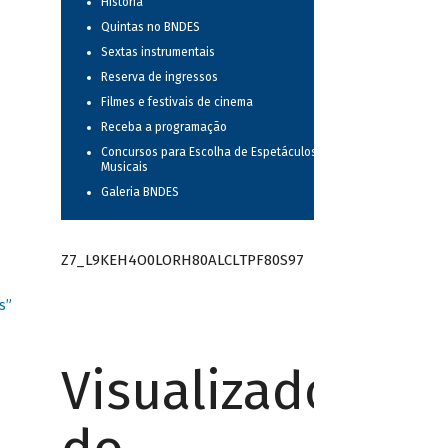
História
Quintas no BNDES
Sextas instrumentais
Reserva de ingressos
Filmes e festivais de cinema
Receba a programação
Concursos para Escolha de Espetáculos
Musicais
Galeria BNDES
Z7_L9KEH4O0LORH80ALCLTPF80S97
s”
Visualizador