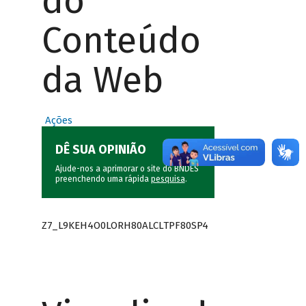
do
Conteúdo
da Web
Ações
DÊ SUA OPINIÃO
Ajude-nos a aprimorar o site do BNDES
preenchendo uma rápida
pesquisa
.
Z7_L9KEH4O0LORH80ALCLTPF80SP4