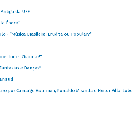
 Antiga da UFF
ela Época”
o - “Música Brasileira: Erudita ou Popular?”
mos todos Cirandar!”
Fantasias e Danças"
Canaud
leiro por Camargo Guarnieri, Ronaldo Miranda e Heitor Villa-Lobo