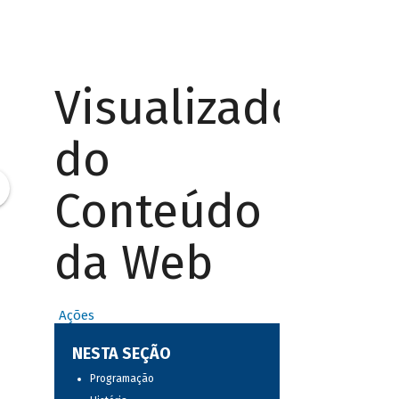
Visualizador
do
Conteúdo
da Web
Ações
NESTA SEÇÃO
Programação