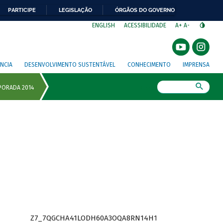
PARTICIPE
LEGISLAÇÃO
ÓRGÃOS DO GOVERNO
⁣
ENGLISH
ACESSIBILIDADE
A+
A-
NCIA
DESENVOLVIMENTO SUSTENTÁVEL
CONHECIMENTO
IMPRENSA
Busca
Z7_7QGCHA41LODH60A3OQA8RN14H1