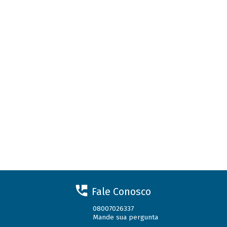
Fale Conosco
08007026337
Mande sua pergunta