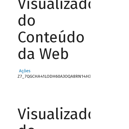
Visualizador
do
Conteúdo
da Web
Ações
Z7_7QGCHA41LODH60A3OQA8RN14H3
Visualizador