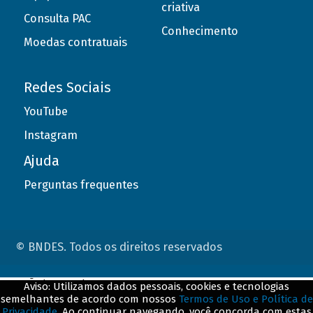
criativa
Consulta PAC
Conhecimento
Moedas contratuais
Redes Sociais
YouTube
Instagram
Ajuda
Perguntas frequentes
© BNDES. Todos os direitos reservados
ConteÃºdo complementar
Aviso: Utilizamos dados pessoais, cookies e tecnologias
semelhantes de acordo com nossos
Termos de Uso e Política de
${title}
${badge}
Privacidade
. Ao continuar navegando, você concorda com estas