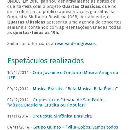
BNDES. Em 2010, ganhou definitivamente as noites de
quarta-feira com o projeto
Quartas Clássicas
, que no
início oferecia ao público apresentações gratuitas da
Orquestra Sinfônica Brasileira (OSB). Atualmente, o
Quartas Clássicas
apresenta uma agenda de concertos
semanais, contando com apresentações variadas, todas
as
quartas-feiras às 19h
.
Saiba como funciona a
reserva de ingressos
.
Espetáculos realizados
16/12/2014 -
Coro Jovem e o Conjunto Música Antiga da
UFF
09/12/2014 -
Musica Brasilis - “Bela Música, Bela Época”
02/12/2014 -
Orquestra de Câmara de São Paulo -
“Música Brasileira: Erudita ou Popular?”
11/11/2014 -
Orquestra Sinfônica Brasileira
04/11/2014 -
Grupo Quinto – “Villa-Lobos: Vamos todos