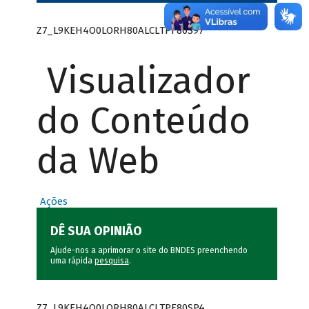
Z7_L9KEH4O0LORH80ALCLTPF80S97
Visualizador
do Conteúdo
da Web
Ações
DÊ SUA OPINIÃO
Ajude-nos a aprimorar o site do BNDES preenchendo
uma rápida
pesquisa
.
Z7_L9KEH4O0LORH80ALCLTPF80SP4