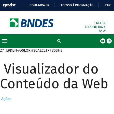
COMUNICA BR
ACESSO À INFORMAÇÃO
PARTI
ENGLISH
ACESSIBILIDADE
A+
A-
Busca
Z7_L9KEH4O0LORH80ALCLTPF80SH3
Visualizador do
Conteúdo da Web
Ações