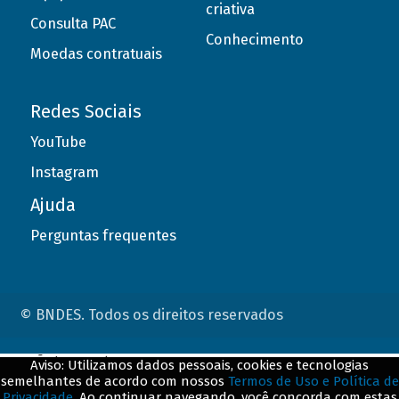
criativa
Consulta PAC
Conhecimento
Moedas contratuais
Redes Sociais
YouTube
Instagram
Ajuda
Perguntas frequentes
© BNDES. Todos os direitos reservados
ConteÃºdo complementar
Aviso: Utilizamos dados pessoais, cookies e tecnologias
semelhantes de acordo com nossos
Termos de Uso e Política de
${title}
${badge}
Privacidade
. Ao continuar navegando, você concorda com estas