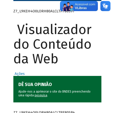
Z7_L9KEH4O0LORH80ALCLTPF80S97
Visualizador
do Conteúdo
da Web
Ações
DÊ SUA OPINIÃO
Ajude-nos a aprimorar o site do BNDES preenchendo
uma rápida
pesquisa
.
Z7_L9KEH4O0LORH80ALCLTPF80SP4