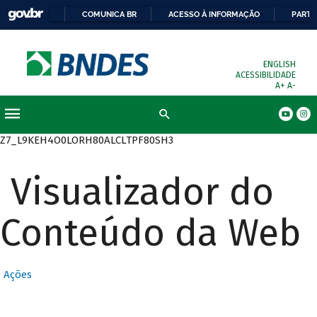
COMUNICA BR
ACESSO À INFORMAÇÃO
PARTI
ENGLISH
ACESSIBILIDADE
A+
A-
Busca
Z7_L9KEH4O0LORH80ALCLTPF80SH3
Visualizador do
Conteúdo da Web
Ações