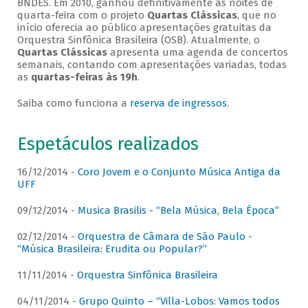
BNDES. Em 2010, ganhou definitivamente as noites de
quarta-feira com o projeto
Quartas Clássicas
, que no
início oferecia ao público apresentações gratuitas da
Orquestra Sinfônica Brasileira (OSB). Atualmente, o
Quartas Clássicas
apresenta uma agenda de concertos
semanais, contando com apresentações variadas, todas
as
quartas-feiras às 19h
.
Saiba como funciona a
reserva de ingressos
.
Espetáculos realizados
16/12/2014 -
Coro Jovem e o Conjunto Música Antiga da
UFF
09/12/2014 -
Musica Brasilis - “Bela Música, Bela Época”
02/12/2014 -
Orquestra de Câmara de São Paulo -
“Música Brasileira: Erudita ou Popular?”
11/11/2014 -
Orquestra Sinfônica Brasileira
04/11/2014 -
Grupo Quinto – “Villa-Lobos: Vamos todos