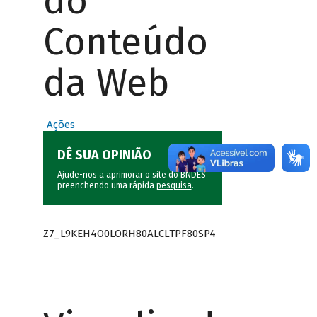
do
Conteúdo
da Web
Ações
DÊ SUA OPINIÃO
Ajude-nos a aprimorar o site do BNDES
preenchendo uma rápida
pesquisa
.
Z7_L9KEH4O0LORH80ALCLTPF80SP4