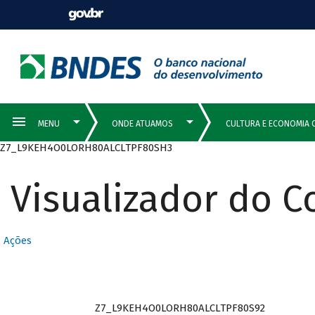
Z7_L9KEH4O0LORH80ALCLTPF80SH3
Visualizador do 
Ações
Z7_L9KEH4O0LORH80ALCLTPF80S92