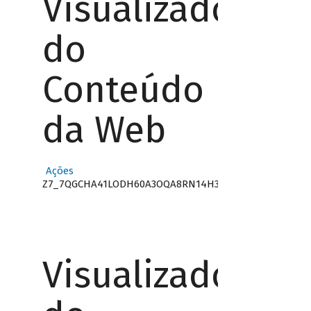
Visualizador
do
Conteúdo
da Web
Ações
Z7_7QGCHA41LODH60A3OQA8RN14H3
Visualizador