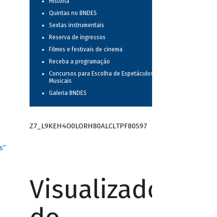
História
Quintas no BNDES
Sextas instrumentais
Reserva de ingressos
Filmes e festivais de cinema
Receba a programação
Concursos para Escolha de Espetáculos
Musicais
Galeria BNDES
Z7_L9KEH4O0LORH80ALCLTPF80S97
s”
Visualizador