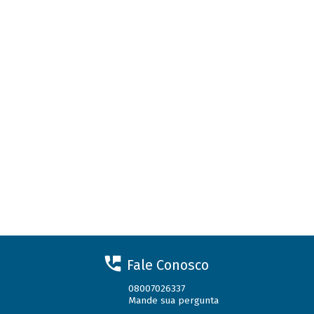
Fale Conosco
08007026337
Mande sua pergunta