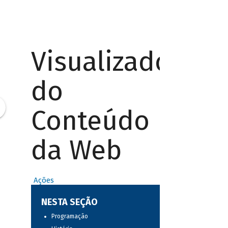
Visualizador
do
Conteúdo
da Web
Ações
NESTA SEÇÃO
Programação