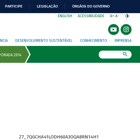
PARTICIPE
LEGISLAÇÃO
ÓRGÃOS DO GOVERNO
⁣
ENGLISH
ACESSIBILIDADE
A+
A-
NCIA
DESENVOLVIMENTO SUSTENTÁVEL
CONHECIMENTO
IMPRENSA
Busca
Z7_7QGCHA41LODH60A3OQA8RN14H1