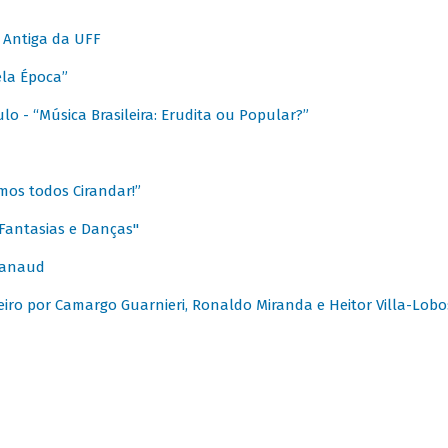
 Antiga da UFF
ela Época”
o - “Música Brasileira: Erudita ou Popular?”
mos todos Cirandar!”
Fantasias e Danças"
Canaud
leiro por Camargo Guarnieri, Ronaldo Miranda e Heitor Villa-Lobo