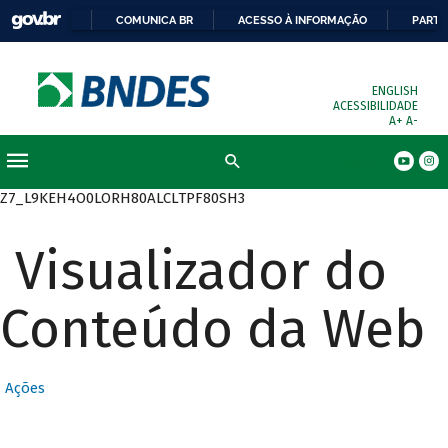
COMUNICA BR
ACESSO À INFORMAÇÃO
PARTI
ENGLISH
ACESSIBILIDADE
A+
A-
Busca
Z7_L9KEH4O0LORH80ALCLTPF80SH3
Visualizador do
Conteúdo da Web
Ações