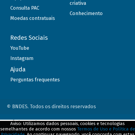
criativa
Consulta PAC
Conhecimento
Moedas contratuais
Redes Sociais
YouTube
Instagram
Ajuda
Perguntas frequentes
© BNDES. Todos os direitos reservados
ConteÃºdo complementar
Aviso: Utilizamos dados pessoais, cookies e tecnologias
semelhantes de acordo com nossos
Termos de Uso e Política de
${title}
${badge}
Privacidade
. Ao continuar navegando, você concorda com estas