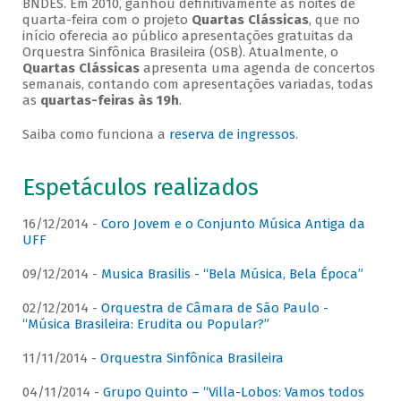
BNDES. Em 2010, ganhou definitivamente as noites de
quarta-feira com o projeto
Quartas Clássicas
, que no
início oferecia ao público apresentações gratuitas da
Orquestra Sinfônica Brasileira (OSB). Atualmente, o
Quartas Clássicas
apresenta uma agenda de concertos
semanais, contando com apresentações variadas, todas
as
quartas-feiras às 19h
.
Saiba como funciona a
reserva de ingressos
.
Espetáculos realizados
16/12/2014 -
Coro Jovem e o Conjunto Música Antiga da
UFF
09/12/2014 -
Musica Brasilis - “Bela Música, Bela Época”
02/12/2014 -
Orquestra de Câmara de São Paulo -
“Música Brasileira: Erudita ou Popular?”
11/11/2014 -
Orquestra Sinfônica Brasileira
04/11/2014 -
Grupo Quinto – “Villa-Lobos: Vamos todos