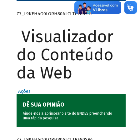
Z7_L9KEH4O0LORH80ALCLTPF80S97
Visualizador
do Conteúdo
da Web
Ações
DÊ SUA OPINIÃO
Ajude-nos a aprimorar o site do BNDES preenchendo
uma rápida
pesquisa
.
Z7_L9KEH4O0LORH80ALCLTPF80SP4