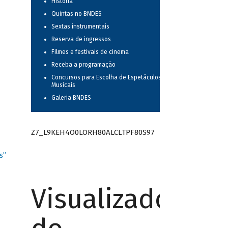
História
Quintas no BNDES
Sextas instrumentais
Reserva de ingressos
Filmes e festivais de cinema
Receba a programação
Concursos para Escolha de Espetáculos
Musicais
Galeria BNDES
Z7_L9KEH4O0LORH80ALCLTPF80S97
s”
Visualizador