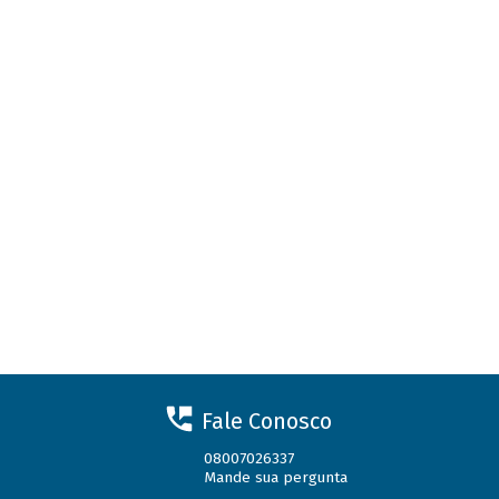
Fale Conosco
08007026337
Mande sua pergunta