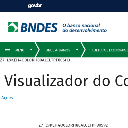
Z7_L9KEH4O0LORH80ALCLTPF80SH3
Visualizador do 
Ações
Z7_L9KEH4O0LORH80ALCLTPF80S92