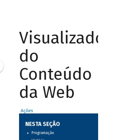
Visualizador
do
Conteúdo
da Web
Ações
NESTA SEÇÃO
Programação