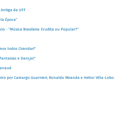
 Antiga da UFF
ela Época”
o - “Música Brasileira: Erudita ou Popular?”
mos todos Cirandar!”
Fantasias e Danças"
Canaud
leiro por Camargo Guarnieri, Ronaldo Miranda e Heitor Villa-Lobo