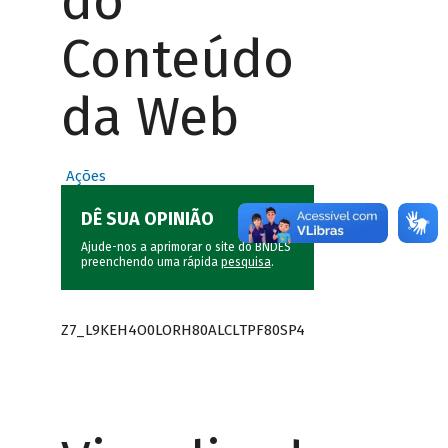
do
Conteúdo
da Web
Ações
DÊ SUA OPINIÃO
Ajude-nos a aprimorar o site do BNDES
preenchendo uma rápida
pesquisa
.
Z7_L9KEH4O0LORH80ALCLTPF80SP4