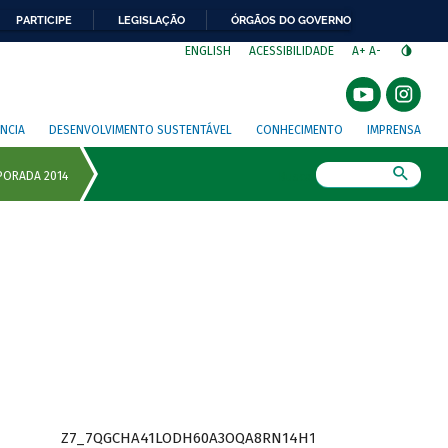
PARTICIPE
LEGISLAÇÃO
ÓRGÃOS DO GOVERNO
⁣
ENGLISH
ACESSIBILIDADE
A+
A-
NCIA
DESENVOLVIMENTO SUSTENTÁVEL
CONHECIMENTO
IMPRENSA
Busca
Z7_7QGCHA41LODH60A3OQA8RN14H1