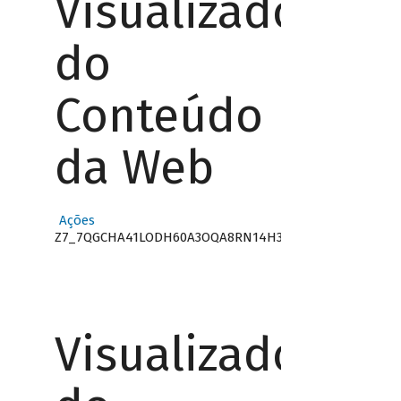
Visualizador
do
Conteúdo
da Web
Ações
Z7_7QGCHA41LODH60A3OQA8RN14H3
Visualizador