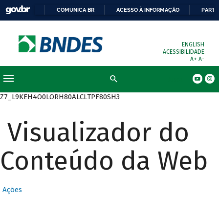
COMUNICA BR
ACESSO À INFORMAÇÃO
PARTI
ENGLISH
ACESSIBILIDADE
A+
A-
Busca
Z7_L9KEH4O0LORH80ALCLTPF80SH3
Visualizador do
Conteúdo da Web
Ações