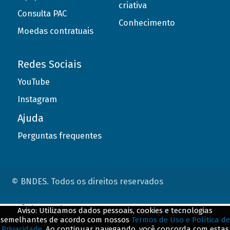
criativa
Consulta PAC
Conhecimento
Moedas contratuais
Redes Sociais
YouTube
Instagram
Ajuda
Perguntas frequentes
© BNDES. Todos os direitos reservados
ConteÃºdo complementar
Aviso: Utilizamos dados pessoais, cookies e tecnologias
semelhantes de acordo com nossos
Termos de Uso e Política de
${title}
${badge}
Privacidade
. Ao continuar navegando, você concorda com estas