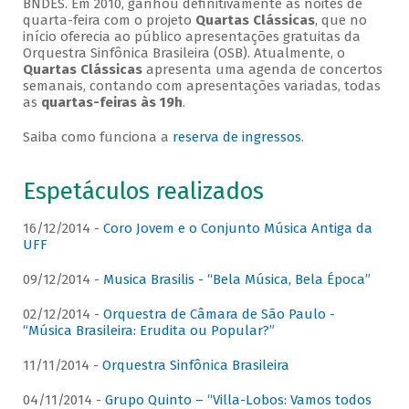
BNDES. Em 2010, ganhou definitivamente as noites de
quarta-feira com o projeto
Quartas Clássicas
, que no
início oferecia ao público apresentações gratuitas da
Orquestra Sinfônica Brasileira (OSB). Atualmente, o
Quartas Clássicas
apresenta uma agenda de concertos
semanais, contando com apresentações variadas, todas
as
quartas-feiras às 19h
.
Saiba como funciona a
reserva de ingressos
.
Espetáculos realizados
16/12/2014 -
Coro Jovem e o Conjunto Música Antiga da
UFF
09/12/2014 -
Musica Brasilis - “Bela Música, Bela Época”
02/12/2014 -
Orquestra de Câmara de São Paulo -
“Música Brasileira: Erudita ou Popular?”
11/11/2014 -
Orquestra Sinfônica Brasileira
04/11/2014 -
Grupo Quinto – “Villa-Lobos: Vamos todos