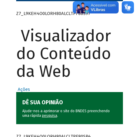
Z7_L9KEH4O0LORH80ALCLTPF80S97
Visualizador
do Conteúdo
da Web
Ações
DÊ SUA OPINIÃO
Ajude-nos a aprimorar o site do BNDES preenchendo
uma rápida
pesquisa
.
Z7_L9KEH4O0LORH80ALCLTPF80SP4