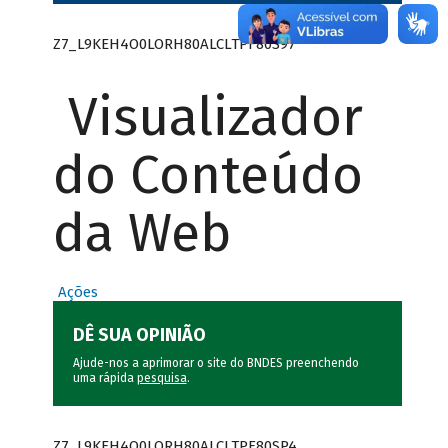
Z7_L9KEH4O0LORH80ALCLTPF80S97
Visualizador
do Conteúdo
da Web
Ações
DÊ SUA OPINIÃO
Ajude-nos a aprimorar o site do BNDES preenchendo
uma rápida
pesquisa
.
Z7_L9KEH4O0LORH80ALCLTPF80SP4