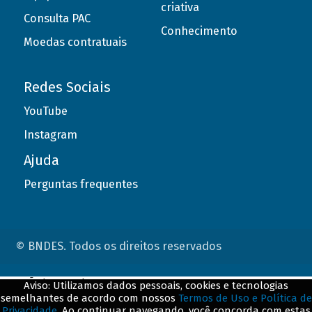
criativa
Consulta PAC
Conhecimento
Moedas contratuais
Redes Sociais
YouTube
Instagram
Ajuda
Perguntas frequentes
© BNDES. Todos os direitos reservados
ConteÃºdo complementar
Aviso: Utilizamos dados pessoais, cookies e tecnologias
semelhantes de acordo com nossos
Termos de Uso e Política de
${title}
${badge}
Privacidade
. Ao continuar navegando, você concorda com estas