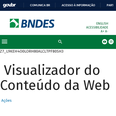
COMUNICA BR
ACESSO À INFORMAÇÃO
PARTI
ENGLISH
ACESSIBILIDADE
A+
A-
Busca
Z7_L9KEH4O0LORH80ALCLTPF80SH3
Visualizador do
Conteúdo da Web
Ações