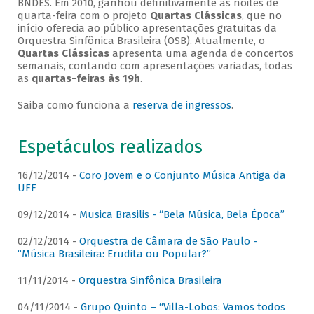
BNDES. Em 2010, ganhou definitivamente as noites de
quarta-feira com o projeto
Quartas Clássicas
, que no
início oferecia ao público apresentações gratuitas da
Orquestra Sinfônica Brasileira (OSB). Atualmente, o
Quartas Clássicas
apresenta uma agenda de concertos
semanais, contando com apresentações variadas, todas
as
quartas-feiras às 19h
.
Saiba como funciona a
reserva de ingressos
.
Espetáculos realizados
16/12/2014 -
Coro Jovem e o Conjunto Música Antiga da
UFF
09/12/2014 -
Musica Brasilis - “Bela Música, Bela Época”
02/12/2014 -
Orquestra de Câmara de São Paulo -
“Música Brasileira: Erudita ou Popular?”
11/11/2014 -
Orquestra Sinfônica Brasileira
04/11/2014 -
Grupo Quinto – “Villa-Lobos: Vamos todos