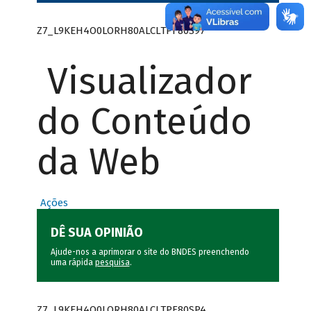
Z7_L9KEH4O0LORH80ALCLTPF80S97
Visualizador
do Conteúdo
da Web
Ações
DÊ SUA OPINIÃO
Ajude-nos a aprimorar o site do BNDES preenchendo
uma rápida
pesquisa
.
Z7_L9KEH4O0LORH80ALCLTPF80SP4