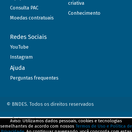
criativa
Consulta PAC
Conhecimento
Moedas contratuais
Redes Sociais
YouTube
Instagram
Ajuda
Perguntas frequentes
© BNDES. Todos os direitos reservados
ConteÃºdo complementar
Aviso: Utilizamos dados pessoais, cookies e tecnologias
semelhantes de acordo com nossos
Termos de Uso e Política de
${title}
${badge}
Privacidade
. Ao continuar navegando, você concorda com estas