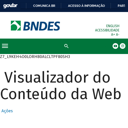
COMUNICA BR
ACESSO À INFORMAÇÃO
PARTI
ENGLISH
ACESSIBILIDADE
A+
A-
Busca
Z7_L9KEH4O0LORH80ALCLTPF80SH3
Visualizador do
Conteúdo da Web
Ações