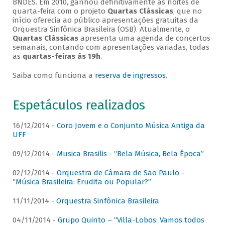
BNDES. Em 2010, ganhou definitivamente as noites de
quarta-feira com o projeto
Quartas Clássicas
, que no
início oferecia ao público apresentações gratuitas da
Orquestra Sinfônica Brasileira (OSB). Atualmente, o
Quartas Clássicas
apresenta uma agenda de concertos
semanais, contando com apresentações variadas, todas
as
quartas-feiras às 19h
.
Saiba como funciona a
reserva de ingressos
.
Espetáculos realizados
16/12/2014 -
Coro Jovem e o Conjunto Música Antiga da
UFF
09/12/2014 -
Musica Brasilis - “Bela Música, Bela Época”
02/12/2014 -
Orquestra de Câmara de São Paulo -
“Música Brasileira: Erudita ou Popular?”
11/11/2014 -
Orquestra Sinfônica Brasileira
04/11/2014 -
Grupo Quinto – “Villa-Lobos: Vamos todos