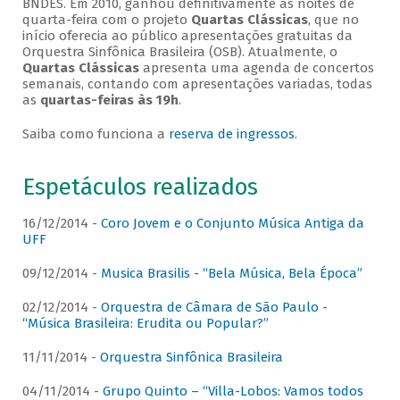
BNDES. Em 2010, ganhou definitivamente as noites de
quarta-feira com o projeto
Quartas Clássicas
, que no
início oferecia ao público apresentações gratuitas da
Orquestra Sinfônica Brasileira (OSB). Atualmente, o
Quartas Clássicas
apresenta uma agenda de concertos
semanais, contando com apresentações variadas, todas
as
quartas-feiras às 19h
.
Saiba como funciona a
reserva de ingressos
.
Espetáculos realizados
16/12/2014 -
Coro Jovem e o Conjunto Música Antiga da
UFF
09/12/2014 -
Musica Brasilis - “Bela Música, Bela Época”
02/12/2014 -
Orquestra de Câmara de São Paulo -
“Música Brasileira: Erudita ou Popular?”
11/11/2014 -
Orquestra Sinfônica Brasileira
04/11/2014 -
Grupo Quinto – “Villa-Lobos: Vamos todos