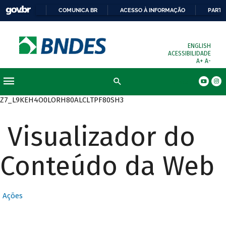
COMUNICA BR
ACESSO À INFORMAÇÃO
PARTI
ENGLISH
ACESSIBILIDADE
A+
A-
Busca
Z7_L9KEH4O0LORH80ALCLTPF80SH3
Visualizador do
Conteúdo da Web
Ações