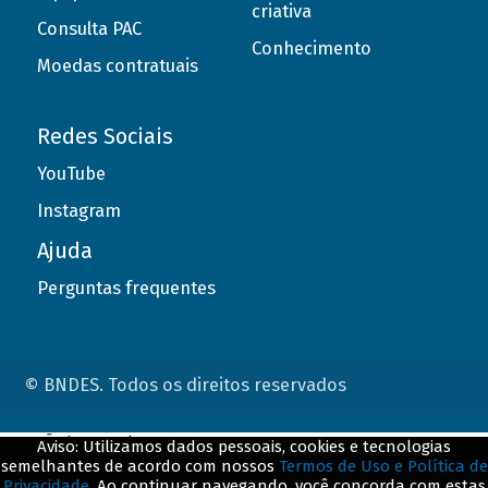
criativa
Consulta PAC
Conhecimento
Moedas contratuais
Redes Sociais
YouTube
Instagram
Ajuda
Perguntas frequentes
© BNDES. Todos os direitos reservados
ConteÃºdo complementar
Aviso: Utilizamos dados pessoais, cookies e tecnologias
semelhantes de acordo com nossos
Termos de Uso e Política de
${title}
${badge}
Privacidade
. Ao continuar navegando, você concorda com estas