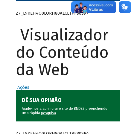
Z7_L9KEH4O0LORH80ALCLTPF80S97
Visualizador
do Conteúdo
da Web
Ações
DÊ SUA OPINIÃO
Ajude-nos a aprimorar o site do BNDES preenchendo
uma rápida
pesquisa
.
Z7_L9KEH4O0LORH80ALCLTPF80SP4