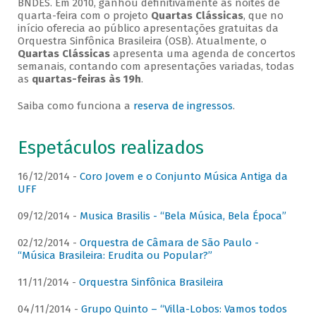
BNDES. Em 2010, ganhou definitivamente as noites de
quarta-feira com o projeto
Quartas Clássicas
, que no
início oferecia ao público apresentações gratuitas da
Orquestra Sinfônica Brasileira (OSB). Atualmente, o
Quartas Clássicas
apresenta uma agenda de concertos
semanais, contando com apresentações variadas, todas
as
quartas-feiras às 19h
.
Saiba como funciona a
reserva de ingressos
.
Espetáculos realizados
16/12/2014 -
Coro Jovem e o Conjunto Música Antiga da
UFF
09/12/2014 -
Musica Brasilis - “Bela Música, Bela Época”
02/12/2014 -
Orquestra de Câmara de São Paulo -
“Música Brasileira: Erudita ou Popular?”
11/11/2014 -
Orquestra Sinfônica Brasileira
04/11/2014 -
Grupo Quinto – “Villa-Lobos: Vamos todos