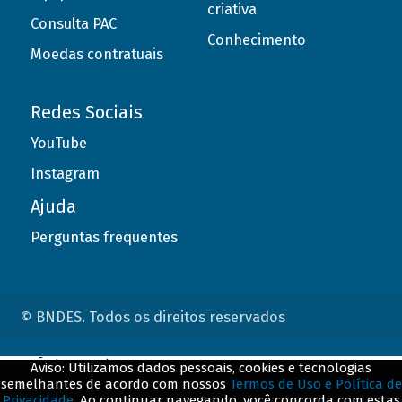
criativa
Consulta PAC
Conhecimento
Moedas contratuais
Redes Sociais
YouTube
Instagram
Ajuda
Perguntas frequentes
© BNDES. Todos os direitos reservados
ConteÃºdo complementar
Aviso: Utilizamos dados pessoais, cookies e tecnologias
semelhantes de acordo com nossos
Termos de Uso e Política de
${title}
${badge}
Privacidade
. Ao continuar navegando, você concorda com estas