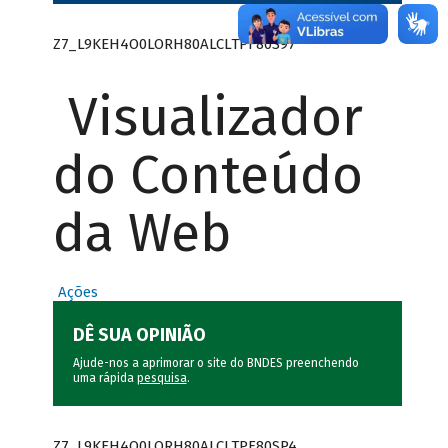
Z7_L9KEH4O0LORH80ALCLTPF80S97
Visualizador
do Conteúdo
da Web
Ações
DÊ SUA OPINIÃO
Ajude-nos a aprimorar o site do BNDES preenchendo
uma rápida
pesquisa
.
Z7_L9KEH4O0LORH80ALCLTPF80SP4