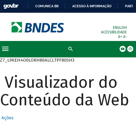
COMUNICA BR
ACESSO À INFORMAÇÃO
PARTI
ENGLISH
ACESSIBILIDADE
A+
A-
Busca
Z7_L9KEH4O0LORH80ALCLTPF80SH3
Visualizador do
Conteúdo da Web
Ações