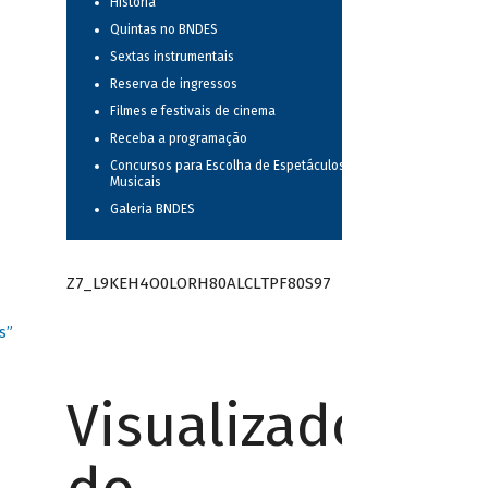
História
Quintas no BNDES
Sextas instrumentais
Reserva de ingressos
Filmes e festivais de cinema
Receba a programação
Concursos para Escolha de Espetáculos
Musicais
Galeria BNDES
Z7_L9KEH4O0LORH80ALCLTPF80S97
s”
Visualizador