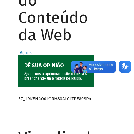
do
Conteúdo
da Web
Ações
DÊ SUA OPINIÃO
Ajude-nos a aprimorar o site do BNDES
preenchendo uma rápida
pesquisa
.
Z7_L9KEH4O0LORH80ALCLTPF80SP4