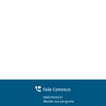
Fale Conosco
08007026337
Mande sua pergunta