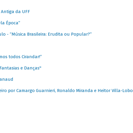
 Antiga da UFF
ela Época”
o - “Música Brasileira: Erudita ou Popular?”
mos todos Cirandar!”
Fantasias e Danças"
Canaud
leiro por Camargo Guarnieri, Ronaldo Miranda e Heitor Villa-Lobo