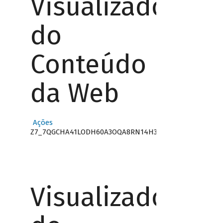
Visualizador
do
Conteúdo
da Web
Ações
Z7_7QGCHA41LODH60A3OQA8RN14H3
Visualizador