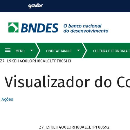
Z7_L9KEH4O0LORH80ALCLTPF80SH3
Visualizador do 
Ações
Z7_L9KEH4O0LORH80ALCLTPF80S92