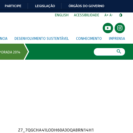
PARTICIPE
LEGISLAÇÃO
ÓRGÃOS DO GOVERNO
⁣
ENGLISH
ACESSIBILIDADE
A+
A-
NCIA
DESENVOLVIMENTO SUSTENTÁVEL
CONHECIMENTO
IMPRENSA
Busca
Z7_7QGCHA41LODH60A3OQA8RN14H1