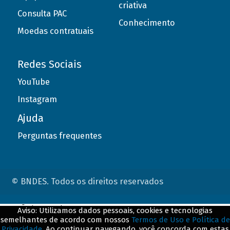
criativa
Consulta PAC
Conhecimento
Moedas contratuais
Redes Sociais
YouTube
Instagram
Ajuda
Perguntas frequentes
© BNDES. Todos os direitos reservados
ConteÃºdo complementar
Aviso: Utilizamos dados pessoais, cookies e tecnologias
semelhantes de acordo com nossos
Termos de Uso e Política de
${title}
${badge}
Privacidade
. Ao continuar navegando, você concorda com estas