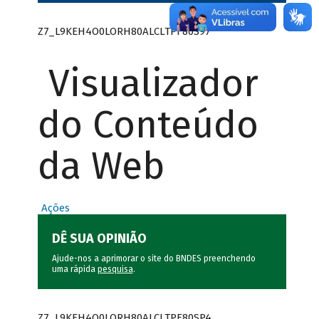
Z7_L9KEH4O0LORH80ALCLTPF80S97
Visualizador
do Conteúdo
da Web
Ações
DÊ SUA OPINIÃO
Ajude-nos a aprimorar o site do BNDES preenchendo
uma rápida
pesquisa
.
Z7_L9KEH4O0LORH80ALCLTPF80SP4