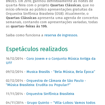
BNDES. Em 2010, ganhou definitivamente as noites de
quarta-feira com o projeto
Quartas Clássicas
, que no
início oferecia ao público apresentações gratuitas da
Orquestra Sinfônica Brasileira (OSB). Atualmente, o
Quartas Clássicas
apresenta uma agenda de concertos
semanais, contando com apresentações variadas, todas
as
quartas-feiras às 19h
.
Saiba como funciona a
reserva de ingressos
.
Espetáculos realizados
16/12/2014 -
Coro Jovem e o Conjunto Música Antiga da
UFF
09/12/2014 -
Musica Brasilis - “Bela Música, Bela Época”
02/12/2014 -
Orquestra de Câmara de São Paulo -
“Música Brasileira: Erudita ou Popular?”
11/11/2014 -
Orquestra Sinfônica Brasileira
04/11/2014 -
Grupo Quinto – “Villa-Lobos: Vamos todos