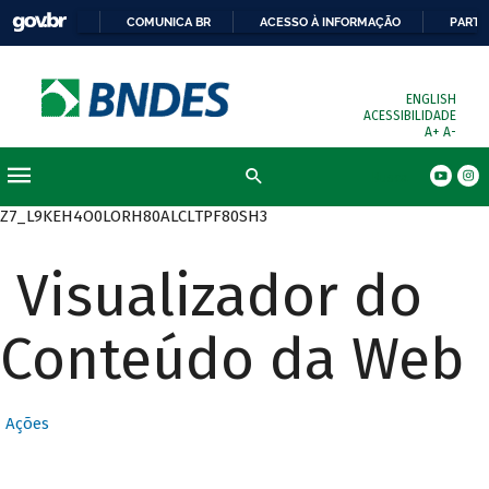
COMUNICA BR
ACESSO À INFORMAÇÃO
PARTI
ENGLISH
ACESSIBILIDADE
A+
A-
Busca
Z7_L9KEH4O0LORH80ALCLTPF80SH3
Visualizador do
Conteúdo da Web
Ações