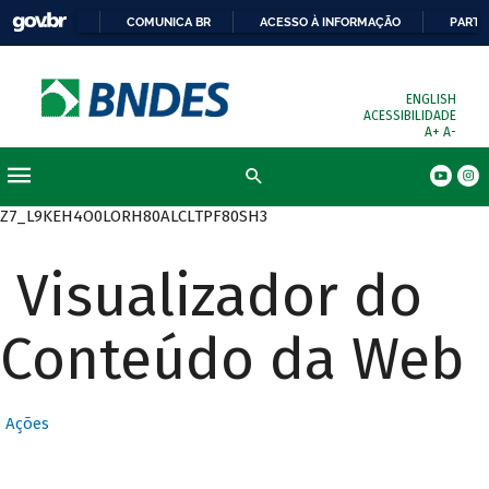
COMUNICA BR
ACESSO À INFORMAÇÃO
PARTI
ENGLISH
ACESSIBILIDADE
A+
A-
Busca
Z7_L9KEH4O0LORH80ALCLTPF80SH3
Visualizador do
Conteúdo da Web
Ações