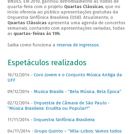
BNDES. Em 2010, ganhou definitivamente as noites de
quarta-feira com o projeto
Quartas Clássicas
, que no
início oferecia ao público apresentações gratuitas da
Orquestra Sinfônica Brasileira (OSB). Atualmente, o
Quartas Clássicas
apresenta uma agenda de concertos
semanais, contando com apresentações variadas, todas
as
quartas-feiras às 19h
.
Saiba como funciona a
reserva de ingressos
.
Espetáculos realizados
16/12/2014 -
Coro Jovem e o Conjunto Música Antiga da
UFF
09/12/2014 -
Musica Brasilis - “Bela Música, Bela Época”
02/12/2014 -
Orquestra de Câmara de São Paulo -
“Música Brasileira: Erudita ou Popular?”
11/11/2014 -
Orquestra Sinfônica Brasileira
04/11/2014 -
Grupo Quinto – “Villa-Lobos: Vamos todos