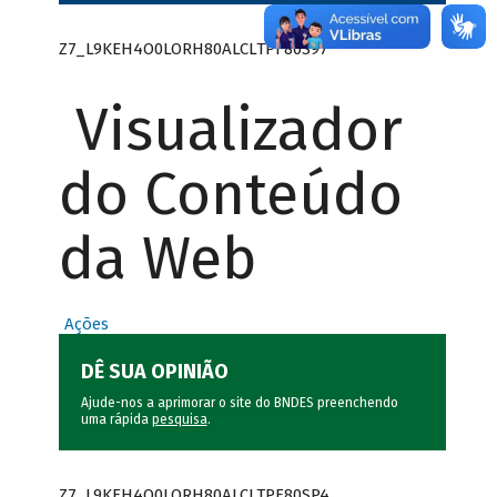
Z7_L9KEH4O0LORH80ALCLTPF80S97
Visualizador
do Conteúdo
da Web
Ações
DÊ SUA OPINIÃO
Ajude-nos a aprimorar o site do BNDES preenchendo
uma rápida
pesquisa
.
Z7_L9KEH4O0LORH80ALCLTPF80SP4