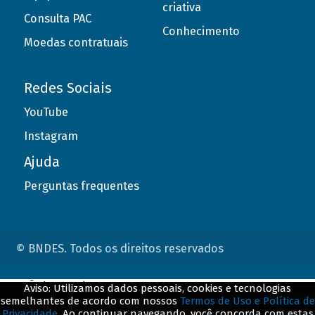
criativa
Consulta PAC
Conhecimento
Moedas contratuais
Redes Sociais
YouTube
Instagram
Ajuda
Perguntas frequentes
© BNDES. Todos os direitos reservados
ConteÃºdo complementar
Aviso: Utilizamos dados pessoais, cookies e tecnologias
semelhantes de acordo com nossos
Termos de Uso e Política de
${title}
${badge}
Privacidade
. Ao continuar navegando, você concorda com estas