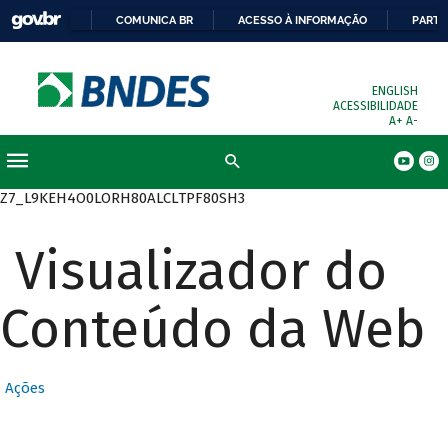
COMUNICA BR
ACESSO À INFORMAÇÃO
PARTI
ENGLISH
ACESSIBILIDADE
A+
A-
Busca
Z7_L9KEH4O0LORH80ALCLTPF80SH3
Visualizador do
Conteúdo da Web
Ações