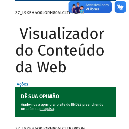
Z7_L9KEH4O0LORH80ALCLTPF80S97
Visualizador
do Conteúdo
da Web
Ações
DÊ SUA OPINIÃO
Ajude-nos a aprimorar o site do BNDES preenchendo
uma rápida
pesquisa
.
Z7_L9KEH4O0LORH80ALCLTPF80SP4