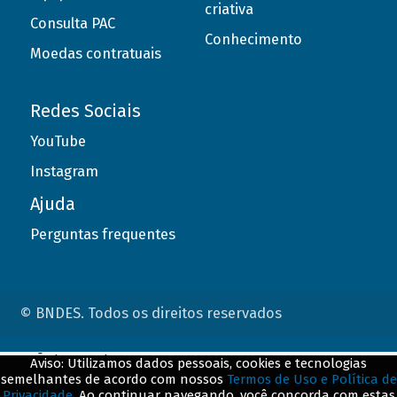
criativa
Consulta PAC
Conhecimento
Moedas contratuais
Redes Sociais
YouTube
Instagram
Ajuda
Perguntas frequentes
© BNDES. Todos os direitos reservados
ConteÃºdo complementar
Aviso: Utilizamos dados pessoais, cookies e tecnologias
semelhantes de acordo com nossos
Termos de Uso e Política de
${title}
${badge}
Privacidade
. Ao continuar navegando, você concorda com estas