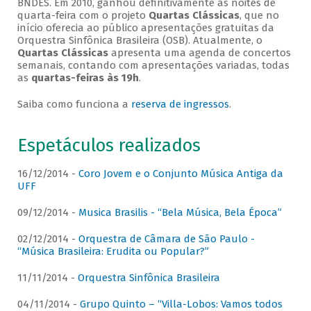
BNDES. Em 2010, ganhou definitivamente as noites de
quarta-feira com o projeto
Quartas Clássicas
, que no
início oferecia ao público apresentações gratuitas da
Orquestra Sinfônica Brasileira (OSB). Atualmente, o
Quartas Clássicas
apresenta uma agenda de concertos
semanais, contando com apresentações variadas, todas
as
quartas-feiras às 19h
.
Saiba como funciona a
reserva de ingressos
.
Espetáculos realizados
16/12/2014 -
Coro Jovem e o Conjunto Música Antiga da
UFF
09/12/2014 -
Musica Brasilis - “Bela Música, Bela Época”
02/12/2014 -
Orquestra de Câmara de São Paulo -
“Música Brasileira: Erudita ou Popular?”
11/11/2014 -
Orquestra Sinfônica Brasileira
04/11/2014 -
Grupo Quinto – “Villa-Lobos: Vamos todos