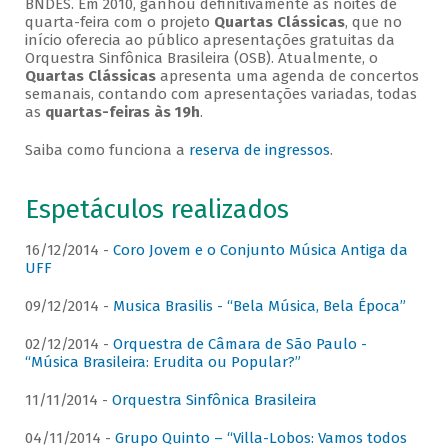
BNDES. Em 2010, ganhou definitivamente as noites de
quarta-feira com o projeto
Quartas Clássicas
, que no
início oferecia ao público apresentações gratuitas da
Orquestra Sinfônica Brasileira (OSB). Atualmente, o
Quartas Clássicas
apresenta uma agenda de concertos
semanais, contando com apresentações variadas, todas
as
quartas-feiras às 19h
.
Saiba como funciona a
reserva de ingressos
.
Espetáculos realizados
16/12/2014 -
Coro Jovem e o Conjunto Música Antiga da
UFF
09/12/2014 -
Musica Brasilis - “Bela Música, Bela Época”
02/12/2014 -
Orquestra de Câmara de São Paulo -
“Música Brasileira: Erudita ou Popular?”
11/11/2014 -
Orquestra Sinfônica Brasileira
04/11/2014 -
Grupo Quinto – “Villa-Lobos: Vamos todos