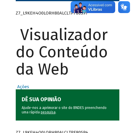
Z7_L9KEH4O0LORH80ALCLTPF80S97
Visualizador
do Conteúdo
da Web
Ações
DÊ SUA OPINIÃO
Ajude-nos a aprimorar o site do BNDES preenchendo
uma rápida
pesquisa
.
Z7_L9KEH4O0LORH80ALCLTPF80SP4