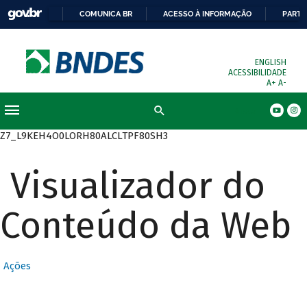
COMUNICA BR
ACESSO À INFORMAÇÃO
PARTI
ENGLISH
ACESSIBILIDADE
A+
A-
Busca
Z7_L9KEH4O0LORH80ALCLTPF80SH3
Visualizador do
Conteúdo da Web
Ações