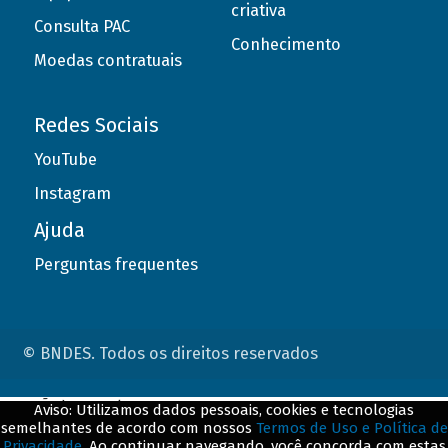
criativa
Consulta PAC
Conhecimento
Moedas contratuais
Redes Sociais
YouTube
Instagram
Ajuda
Perguntas frequentes
© BNDES. Todos os direitos reservados
ConteÃºdo complementar
Aviso: Utilizamos dados pessoais, cookies e tecnologias
semelhantes de acordo com nossos
Termos de Uso e Política de
${title}
${badge}
Privacidade
. Ao continuar navegando, você concorda com estas