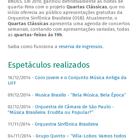
BNDES. Em 2010, ganhou definitivamente as noites de
quarta-feira com o projeto
Quartas Clássicas
, que no
início oferecia ao público apresentações gratuitas da
Orquestra Sinfônica Brasileira (OSB). Atualmente, o
Quartas Clássicas
apresenta uma agenda de concertos
semanais, contando com apresentações variadas, todas
as
quartas-feiras às 19h
.
Saiba como funciona a
reserva de ingressos
.
Espetáculos realizados
16/12/2014 -
Coro Jovem e o Conjunto Música Antiga da
UFF
09/12/2014 -
Musica Brasilis - “Bela Música, Bela Época”
02/12/2014 -
Orquestra de Câmara de São Paulo -
“Música Brasileira: Erudita ou Popular?”
11/11/2014 -
Orquestra Sinfônica Brasileira
04/11/2014 -
Grupo Quinto – “Villa-Lobos: Vamos todos