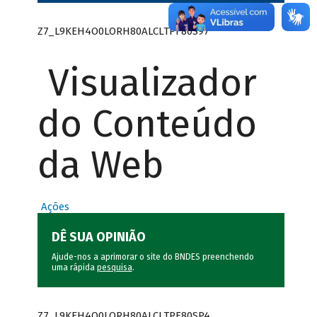
Z7_L9KEH4O0LORH80ALCLTPF80S97
Visualizador
do Conteúdo
da Web
Ações
DÊ SUA OPINIÃO
Ajude-nos a aprimorar o site do BNDES preenchendo
uma rápida
pesquisa
.
Z7_L9KEH4O0LORH80ALCLTPF80SP4