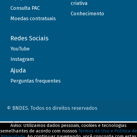
criativa
Consulta PAC
Conhecimento
Moedas contratuais
Redes Sociais
YouTube
Instagram
Ajuda
Perguntas frequentes
© BNDES. Todos os direitos reservados
ConteÃºdo complementar
Aviso: Utilizamos dados pessoais, cookies e tecnologias
semelhantes de acordo com nossos
Termos de Uso e Política de
${title}
${badge}
Privacidade
. Ao continuar navegando, você concorda com estas