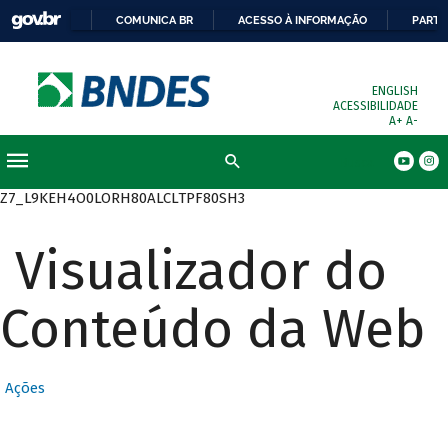
COMUNICA BR
ACESSO À INFORMAÇÃO
PARTI
ENGLISH
ACESSIBILIDADE
A+
A-
Busca
Z7_L9KEH4O0LORH80ALCLTPF80SH3
Visualizador do
Conteúdo da Web
Ações