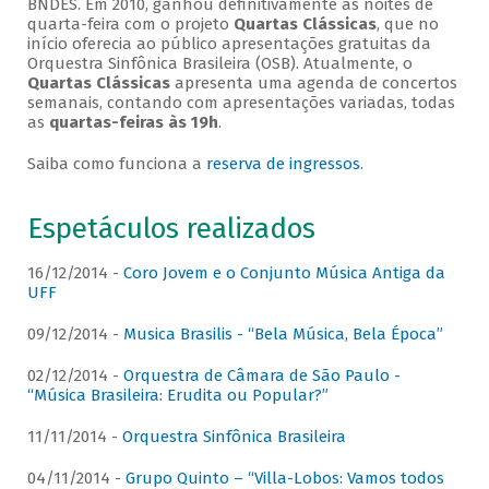
BNDES. Em 2010, ganhou definitivamente as noites de
quarta-feira com o projeto
Quartas Clássicas
, que no
início oferecia ao público apresentações gratuitas da
Orquestra Sinfônica Brasileira (OSB). Atualmente, o
Quartas Clássicas
apresenta uma agenda de concertos
semanais, contando com apresentações variadas, todas
as
quartas-feiras às 19h
.
Saiba como funciona a
reserva de ingressos
.
Espetáculos realizados
16/12/2014 -
Coro Jovem e o Conjunto Música Antiga da
UFF
09/12/2014 -
Musica Brasilis - “Bela Música, Bela Época”
02/12/2014 -
Orquestra de Câmara de São Paulo -
“Música Brasileira: Erudita ou Popular?”
11/11/2014 -
Orquestra Sinfônica Brasileira
04/11/2014 -
Grupo Quinto – “Villa-Lobos: Vamos todos