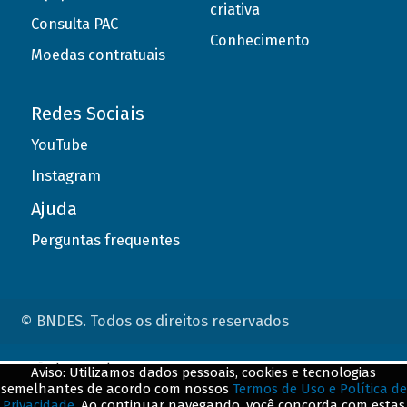
criativa
Consulta PAC
Conhecimento
Moedas contratuais
Redes Sociais
YouTube
Instagram
Ajuda
Perguntas frequentes
© BNDES. Todos os direitos reservados
ConteÃºdo complementar
Aviso: Utilizamos dados pessoais, cookies e tecnologias
semelhantes de acordo com nossos
Termos de Uso e Política de
${title}
${badge}
Privacidade
. Ao continuar navegando, você concorda com estas