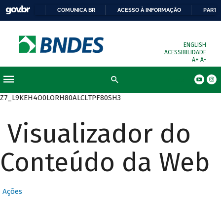
COMUNICA BR
ACESSO À INFORMAÇÃO
PARTI
ENGLISH
ACESSIBILIDADE
A+
A-
Busca
Z7_L9KEH4O0LORH80ALCLTPF80SH3
Visualizador do
Conteúdo da Web
Ações