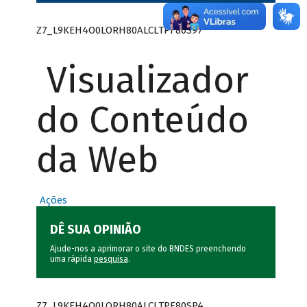
Z7_L9KEH4O0LORH80ALCLTPF80S97
Visualizador
do Conteúdo
da Web
Ações
DÊ SUA OPINIÃO
Ajude-nos a aprimorar o site do BNDES preenchendo
uma rápida
pesquisa
.
Z7_L9KEH4O0LORH80ALCLTPF80SP4