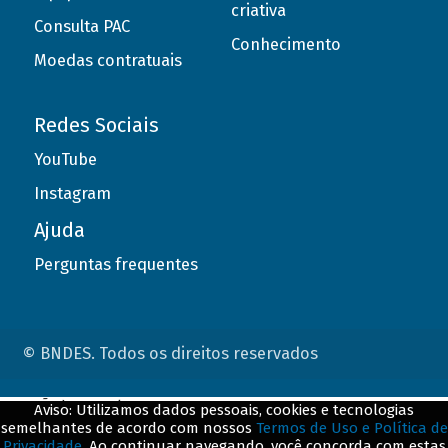
criativa
Consulta PAC
Conhecimento
Moedas contratuais
Redes Sociais
YouTube
Instagram
Ajuda
Perguntas frequentes
© BNDES. Todos os direitos reservados
ConteÃºdo complementar
Aviso: Utilizamos dados pessoais, cookies e tecnologias
semelhantes de acordo com nossos
Termos de Uso e Política de
${title}
${badge}
Privacidade
. Ao continuar navegando, você concorda com estas