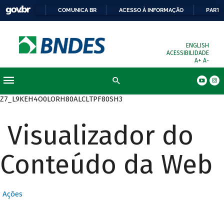
COMUNICA BR
ACESSO À INFORMAÇÃO
PARTI
ENGLISH
ACESSIBILIDADE
A+
A-
Busca
Z7_L9KEH4O0LORH80ALCLTPF80SH3
Visualizador do
Conteúdo da Web
Ações