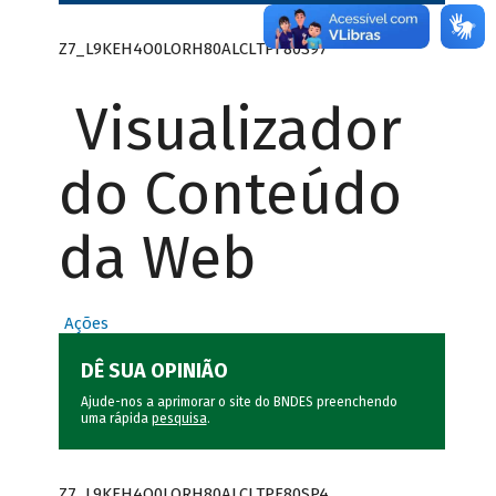
Z7_L9KEH4O0LORH80ALCLTPF80S97
Visualizador
do Conteúdo
da Web
Ações
DÊ SUA OPINIÃO
Ajude-nos a aprimorar o site do BNDES preenchendo
uma rápida
pesquisa
.
Z7_L9KEH4O0LORH80ALCLTPF80SP4