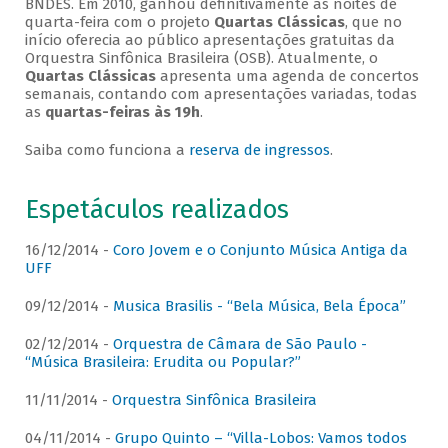
BNDES. Em 2010, ganhou definitivamente as noites de
quarta-feira com o projeto
Quartas Clássicas
, que no
início oferecia ao público apresentações gratuitas da
Orquestra Sinfônica Brasileira (OSB). Atualmente, o
Quartas Clássicas
apresenta uma agenda de concertos
semanais, contando com apresentações variadas, todas
as
quartas-feiras às 19h
.
Saiba como funciona a
reserva de ingressos
.
Espetáculos realizados
16/12/2014 -
Coro Jovem e o Conjunto Música Antiga da
UFF
09/12/2014 -
Musica Brasilis - “Bela Música, Bela Época”
02/12/2014 -
Orquestra de Câmara de São Paulo -
“Música Brasileira: Erudita ou Popular?”
11/11/2014 -
Orquestra Sinfônica Brasileira
04/11/2014 -
Grupo Quinto – “Villa-Lobos: Vamos todos