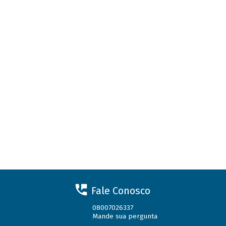
Fale Conosco
08007026337
Mande sua pergunta