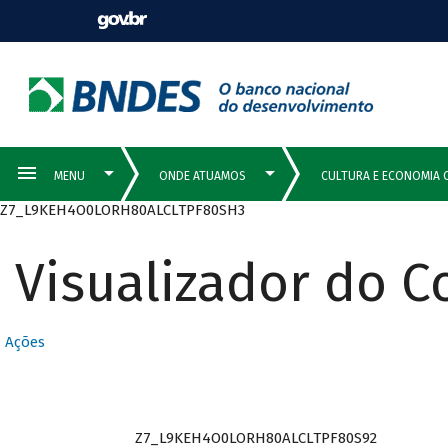
Z7_L9KEH4O0LORH80ALCLTPF80SH3
Visualizador do 
Ações
Z7_L9KEH4O0LORH80ALCLTPF80S92