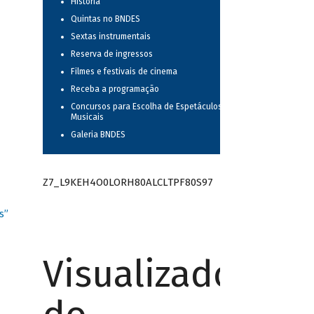
História
Quintas no BNDES
Sextas instrumentais
Reserva de ingressos
Filmes e festivais de cinema
Receba a programação
Concursos para Escolha de Espetáculos
Musicais
Galeria BNDES
Z7_L9KEH4O0LORH80ALCLTPF80S97
s”
Visualizador