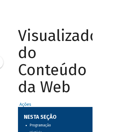
Visualizador
do
Conteúdo
da Web
Ações
NESTA SEÇÃO
Programação