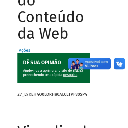
do
Conteúdo
da Web
Ações
DÊ SUA OPINIÃO
Ajude-nos a aprimorar o site do BNDES
preenchendo uma rápida
pesquisa
.
Z7_L9KEH4O0LORH80ALCLTPF80SP4