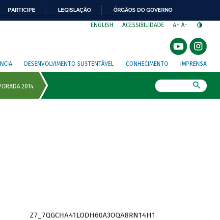
PARTICIPE
LEGISLAÇÃO
ÓRGÃOS DO GOVERNO
⁣
ENGLISH
ACESSIBILIDADE
A+
A-
NCIA
DESENVOLVIMENTO SUSTENTÁVEL
CONHECIMENTO
IMPRENSA
Busca
Z7_7QGCHA41LODH60A3OQA8RN14H1