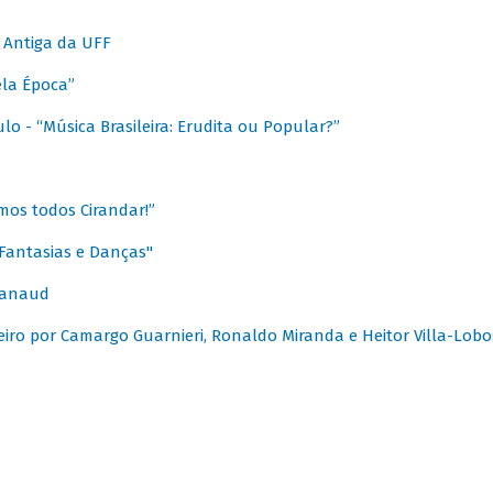
 Antiga da UFF
ela Época”
o - “Música Brasileira: Erudita ou Popular?”
mos todos Cirandar!”
Fantasias e Danças"
Canaud
leiro por Camargo Guarnieri, Ronaldo Miranda e Heitor Villa-Lobo