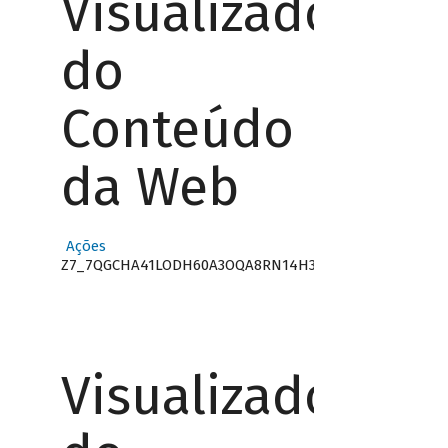
Visualizador
do
Conteúdo
da Web
Ações
Z7_7QGCHA41LODH60A3OQA8RN14H3
Visualizador