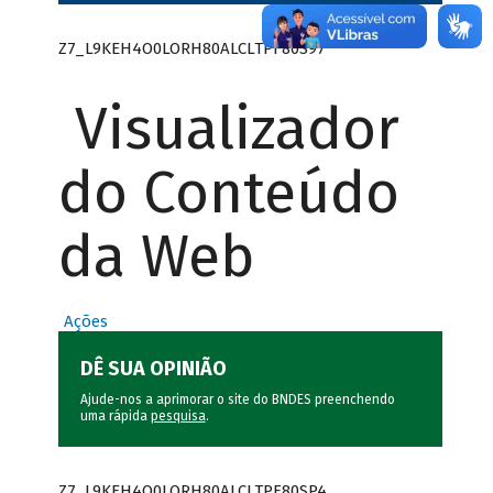
Z7_L9KEH4O0LORH80ALCLTPF80S97
Visualizador
do Conteúdo
da Web
Ações
DÊ SUA OPINIÃO
Ajude-nos a aprimorar o site do BNDES preenchendo
uma rápida
pesquisa
.
Z7_L9KEH4O0LORH80ALCLTPF80SP4