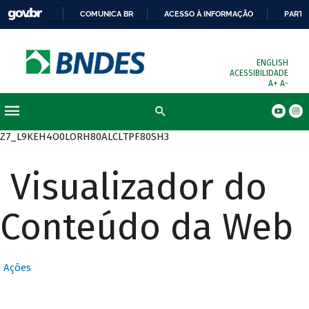
COMUNICA BR
ACESSO À INFORMAÇÃO
PARTI
ENGLISH
ACESSIBILIDADE
A+
A-
Busca
Z7_L9KEH4O0LORH80ALCLTPF80SH3
Visualizador do
Conteúdo da Web
Ações