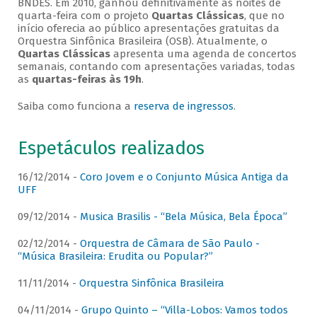
BNDES. Em 2010, ganhou definitivamente as noites de
quarta-feira com o projeto
Quartas Clássicas
, que no
início oferecia ao público apresentações gratuitas da
Orquestra Sinfônica Brasileira (OSB). Atualmente, o
Quartas Clássicas
apresenta uma agenda de concertos
semanais, contando com apresentações variadas, todas
as
quartas-feiras às 19h
.
Saiba como funciona a
reserva de ingressos
.
Espetáculos realizados
16/12/2014 -
Coro Jovem e o Conjunto Música Antiga da
UFF
09/12/2014 -
Musica Brasilis - “Bela Música, Bela Época”
02/12/2014 -
Orquestra de Câmara de São Paulo -
“Música Brasileira: Erudita ou Popular?”
11/11/2014 -
Orquestra Sinfônica Brasileira
04/11/2014 -
Grupo Quinto – “Villa-Lobos: Vamos todos