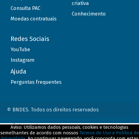
criativa
Consulta PAC
Conhecimento
Moedas contratuais
Redes Sociais
YouTube
Instagram
Ajuda
Perguntas frequentes
© BNDES. Todos os direitos reservados
ConteÃºdo complementar
Aviso: Utilizamos dados pessoais, cookies e tecnologias
semelhantes de acordo com nossos
Termos de Uso e Política de
${title}
${badge}
Privacidade
. Ao continuar navegando, você concorda com estas