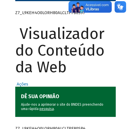
Z7_L9KEH4O0LORH80ALCLTPF80S97
Visualizador
do Conteúdo
da Web
Ações
DÊ SUA OPINIÃO
Ajude-nos a aprimorar o site do BNDES preenchendo
uma rápida
pesquisa
.
Z7_L9KEH4O0LORH80ALCLTPF80SP4