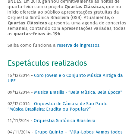
BNDES. Em 2010, ganhou definitivamente as noites de
quarta-feira com o projeto
Quartas Clássicas
, que no
início oferecia ao público apresentações gratuitas da
Orquestra Sinfônica Brasileira (OSB). Atualmente, o
Quartas Clássicas
apresenta uma agenda de concertos
semanais, contando com apresentações variadas, todas
as
quartas-feiras às 19h
.
Saiba como funciona a
reserva de ingressos
.
Espetáculos realizados
16/12/2014 -
Coro Jovem e o Conjunto Música Antiga da
UFF
09/12/2014 -
Musica Brasilis - “Bela Música, Bela Época”
02/12/2014 -
Orquestra de Câmara de São Paulo -
“Música Brasileira: Erudita ou Popular?”
11/11/2014 -
Orquestra Sinfônica Brasileira
04/11/2014 -
Grupo Quinto – “Villa-Lobos: Vamos todos