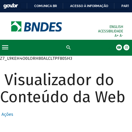
COMUNICA BR
ACESSO À INFORMAÇÃO
PARTI
ENGLISH
ACESSIBILIDADE
A+
A-
Busca
Z7_L9KEH4O0LORH80ALCLTPF80SH3
Visualizador do
Conteúdo da Web
Ações