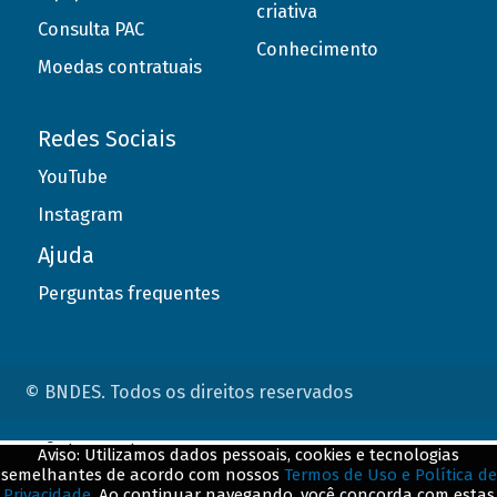
criativa
Consulta PAC
Conhecimento
Moedas contratuais
Redes Sociais
YouTube
Instagram
Ajuda
Perguntas frequentes
© BNDES. Todos os direitos reservados
ConteÃºdo complementar
Aviso: Utilizamos dados pessoais, cookies e tecnologias
semelhantes de acordo com nossos
Termos de Uso e Política de
${title}
${badge}
Privacidade
. Ao continuar navegando, você concorda com estas