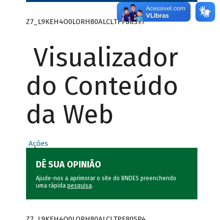
Z7_L9KEH4O0LORH80ALCLTPF80S97
Visualizador
do Conteúdo
da Web
Ações
DÊ SUA OPINIÃO
Ajude-nos a aprimorar o site do BNDES preenchendo
uma rápida
pesquisa
.
Z7_L9KEH4O0LORH80ALCLTPF80SP4