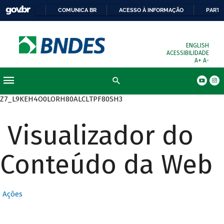
COMUNICA BR
ACESSO À INFORMAÇÃO
PARTI
ENGLISH
ACESSIBILIDADE
A+
A-
Busca
Z7_L9KEH4O0LORH80ALCLTPF80SH3
Visualizador do
Conteúdo da Web
Ações