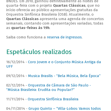
BNDES. Em 2010, ganhou definitivamente as noites de
quarta-feira com o projeto
Quartas Clássicas
, que no
início oferecia ao público apresentações gratuitas da
Orquestra Sinfônica Brasileira (OSB). Atualmente, o
Quartas Clássicas
apresenta uma agenda de concertos
semanais, contando com apresentações variadas, todas
as
quartas-feiras às 19h
.
Saiba como funciona a
reserva de ingressos
.
Espetáculos realizados
16/12/2014 -
Coro Jovem e o Conjunto Música Antiga da
UFF
09/12/2014 -
Musica Brasilis - “Bela Música, Bela Época”
02/12/2014 -
Orquestra de Câmara de São Paulo -
“Música Brasileira: Erudita ou Popular?”
11/11/2014 -
Orquestra Sinfônica Brasileira
04/11/2014 -
Grupo Quinto – “Villa-Lobos: Vamos todos