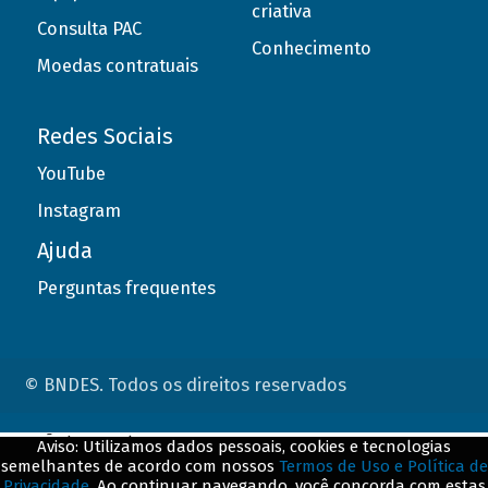
criativa
Consulta PAC
Conhecimento
Moedas contratuais
Redes Sociais
YouTube
Instagram
Ajuda
Perguntas frequentes
© BNDES. Todos os direitos reservados
ConteÃºdo complementar
Aviso: Utilizamos dados pessoais, cookies e tecnologias
semelhantes de acordo com nossos
Termos de Uso e Política de
${title}
${badge}
Privacidade
. Ao continuar navegando, você concorda com estas