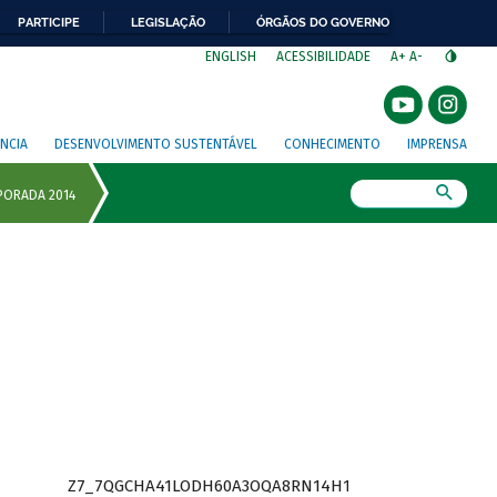
PARTICIPE
LEGISLAÇÃO
ÓRGÃOS DO GOVERNO
⁣
ENGLISH
ACESSIBILIDADE
A+
A-
NCIA
DESENVOLVIMENTO SUSTENTÁVEL
CONHECIMENTO
IMPRENSA
Busca
Z7_7QGCHA41LODH60A3OQA8RN14H1