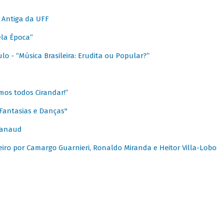
 Antiga da UFF
ela Época”
o - “Música Brasileira: Erudita ou Popular?”
mos todos Cirandar!”
Fantasias e Danças"
Canaud
leiro por Camargo Guarnieri, Ronaldo Miranda e Heitor Villa-Lobo