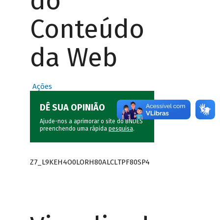
do
Conteúdo
da Web
Ações
DÊ SUA OPINIÃO
Ajude-nos a aprimorar o site do BNDES
preenchendo uma rápida
pesquisa
.
Z7_L9KEH4O0LORH80ALCLTPF80SP4