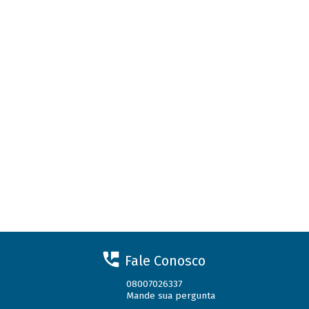
Fale Conosco
08007026337
Mande sua pergunta