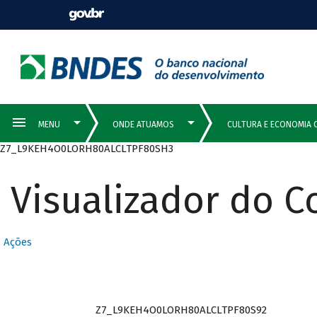
Z7_L9KEH4O0LORH80ALCLTPF80SH3
Visualizador do 
Ações
Z7_L9KEH4O0LORH80ALCLTPF80S92