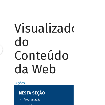
Visualizador
do
Conteúdo
da Web
Ações
NESTA SEÇÃO
Programação