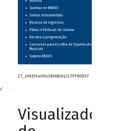
História
Quintas no BNDES
Sextas instrumentais
Reserva de ingressos
Filmes e festivais de cinema
Receba a programação
Concursos para Escolha de Espetáculos
Musicais
Galeria BNDES
Z7_L9KEH4O0LORH80ALCLTPF80S97
s”
Visualizador