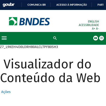
COMUNICA BR
ACESSO À INFORMAÇÃO
PARTI
ENGLISH
ACESSIBILIDADE
A+
A-
Busca
Z7_L9KEH4O0LORH80ALCLTPF80SH3
Visualizador do
Conteúdo da Web
Ações