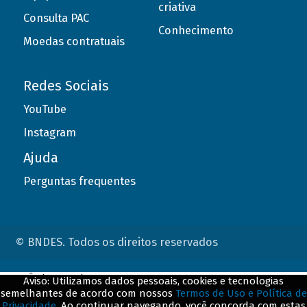
criativa
Consulta PAC
Conhecimento
Moedas contratuais
Redes Sociais
YouTube
Instagram
Ajuda
Perguntas frequentes
© BNDES. Todos os direitos reservados
ConteÃºdo complementar
Aviso: Utilizamos dados pessoais, cookies e tecnologias
semelhantes de acordo com nossos
Termos de Uso e Política de
${title}
${badge}
Privacidade
. Ao continuar navegando, você concorda com estas