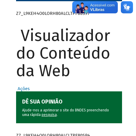
Z7_L9KEH4O0LORH80ALCLTPF80S97
Visualizador
do Conteúdo
da Web
Ações
DÊ SUA OPINIÃO
Ajude-nos a aprimorar o site do BNDES preenchendo
uma rápida
pesquisa
.
Z7_L9KEH4O0LORH80ALCLTPF80SP4