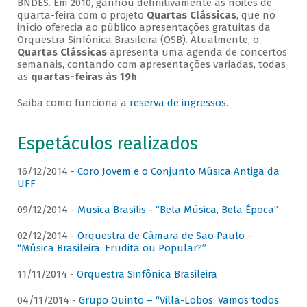
BNDES. Em 2010, ganhou definitivamente as noites de
quarta-feira com o projeto
Quartas Clássicas
, que no
início oferecia ao público apresentações gratuitas da
Orquestra Sinfônica Brasileira (OSB). Atualmente, o
Quartas Clássicas
apresenta uma agenda de concertos
semanais, contando com apresentações variadas, todas
as
quartas-feiras às 19h
.
Saiba como funciona a
reserva de ingressos
.
Espetáculos realizados
16/12/2014 -
Coro Jovem e o Conjunto Música Antiga da
UFF
09/12/2014 -
Musica Brasilis - “Bela Música, Bela Época”
02/12/2014 -
Orquestra de Câmara de São Paulo -
“Música Brasileira: Erudita ou Popular?”
11/11/2014 -
Orquestra Sinfônica Brasileira
04/11/2014 -
Grupo Quinto – “Villa-Lobos: Vamos todos