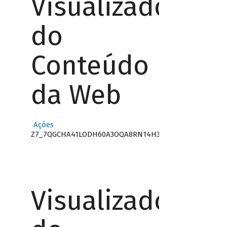
Visualizador
do
Conteúdo
da Web
Ações
Z7_7QGCHA41LODH60A3OQA8RN14H3
Visualizador