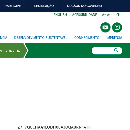
PARTICIPE
LEGISLAÇÃO
ÓRGÃOS DO GOVERNO
⁣
ENGLISH
ACESSIBILIDADE
A+
A-
NCIA
DESENVOLVIMENTO SUSTENTÁVEL
CONHECIMENTO
IMPRENSA
Busca
Z7_7QGCHA41LODH60A3OQA8RN14H1