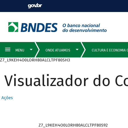
Z7_L9KEH4O0LORH80ALCLTPF80SH3
Visualizador do 
Ações
Z7_L9KEH4O0LORH80ALCLTPF80S92