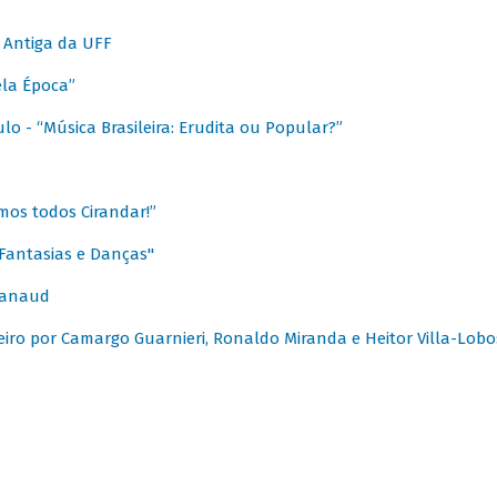
 Antiga da UFF
ela Época”
o - “Música Brasileira: Erudita ou Popular?”
mos todos Cirandar!”
Fantasias e Danças"
Canaud
leiro por Camargo Guarnieri, Ronaldo Miranda e Heitor Villa-Lobo