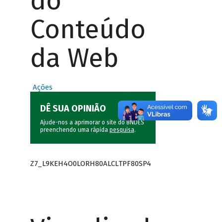
do
Conteúdo
da Web
Ações
DÊ SUA OPINIÃO
Ajude-nos a aprimorar o site do BNDES
preenchendo uma rápida
pesquisa
.
Z7_L9KEH4O0LORH80ALCLTPF80SP4