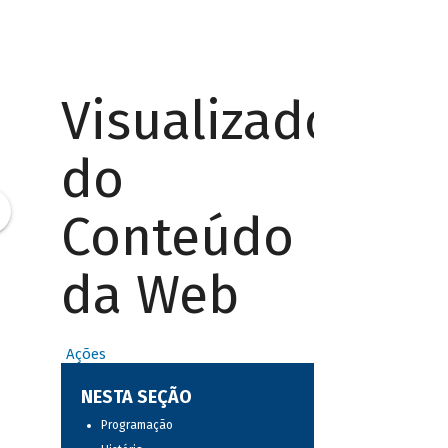
Visualizador
do
Conteúdo
da Web
Ações
NESTA SEÇÃO
Programação