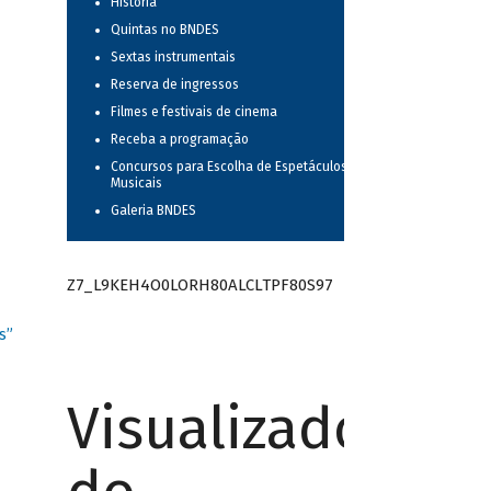
História
Quintas no BNDES
Sextas instrumentais
Reserva de ingressos
Filmes e festivais de cinema
Receba a programação
Concursos para Escolha de Espetáculos
Musicais
Galeria BNDES
Z7_L9KEH4O0LORH80ALCLTPF80S97
s”
Visualizador