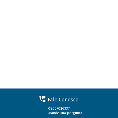
Fale Conosco
08007026337
Mande sua pergunta