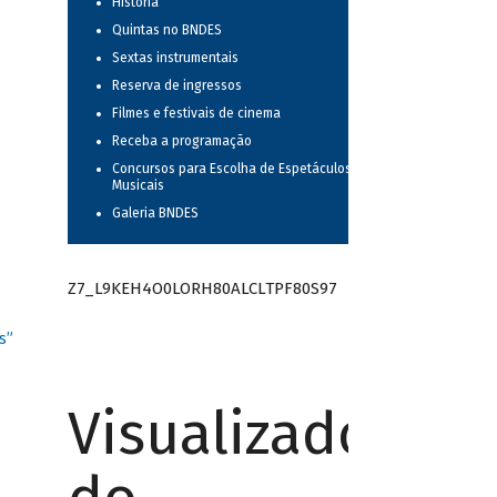
História
Quintas no BNDES
Sextas instrumentais
Reserva de ingressos
Filmes e festivais de cinema
Receba a programação
Concursos para Escolha de Espetáculos
Musicais
Galeria BNDES
Z7_L9KEH4O0LORH80ALCLTPF80S97
s”
Visualizador