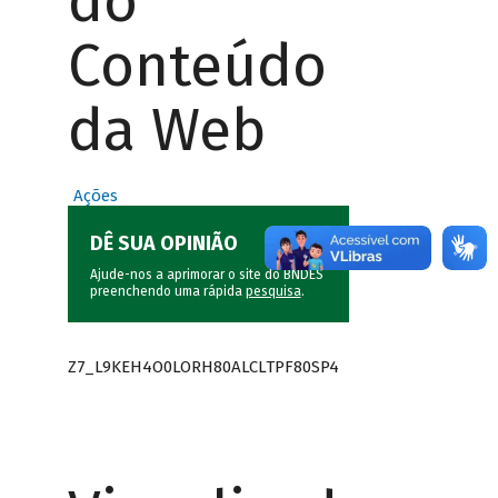
do
Conteúdo
da Web
Ações
DÊ SUA OPINIÃO
Ajude-nos a aprimorar o site do BNDES
preenchendo uma rápida
pesquisa
.
Z7_L9KEH4O0LORH80ALCLTPF80SP4