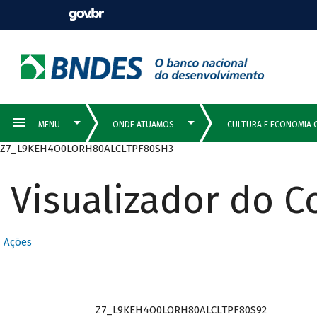
Z7_L9KEH4O0LORH80ALCLTPF80SH3
Visualizador do 
Ações
Z7_L9KEH4O0LORH80ALCLTPF80S92