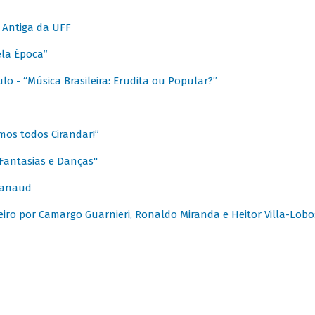
 Antiga da UFF
ela Época”
o - “Música Brasileira: Erudita ou Popular?”
mos todos Cirandar!”
Fantasias e Danças"
Canaud
leiro por Camargo Guarnieri, Ronaldo Miranda e Heitor Villa-Lobo