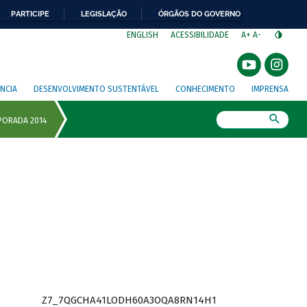
PARTICIPE
LEGISLAÇÃO
ÓRGÃOS DO GOVERNO
⁣
ENGLISH
ACESSIBILIDADE
A+
A-
NCIA
DESENVOLVIMENTO SUSTENTÁVEL
CONHECIMENTO
IMPRENSA
Busca
Z7_7QGCHA41LODH60A3OQA8RN14H1