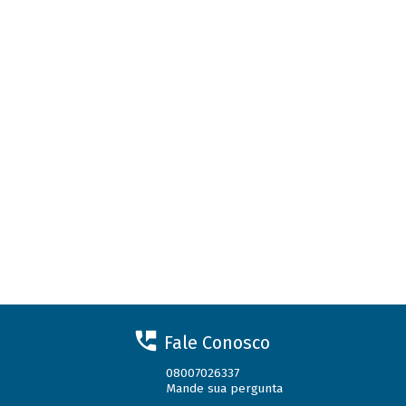
Fale Conosco
08007026337
Mande sua pergunta