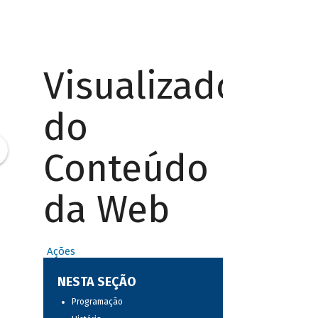
Visualizador
do
Conteúdo
da Web
Ações
NESTA SEÇÃO
Programação