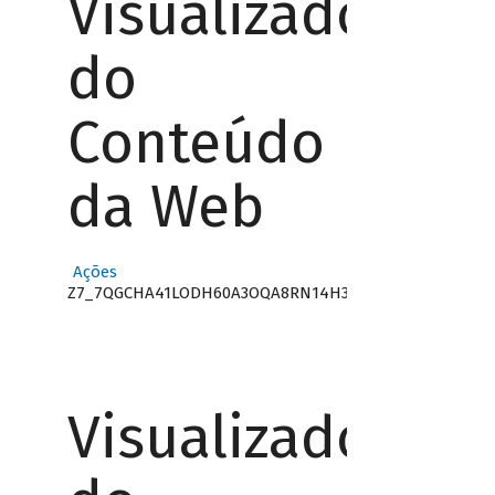
Visualizador
do
Conteúdo
da Web
Ações
Z7_7QGCHA41LODH60A3OQA8RN14H3
Visualizador