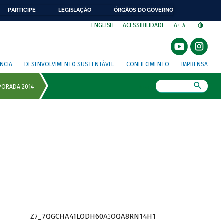
PARTICIPE
LEGISLAÇÃO
ÓRGÃOS DO GOVERNO
⁣
ENGLISH
ACESSIBILIDADE
A+
A-
NCIA
DESENVOLVIMENTO SUSTENTÁVEL
CONHECIMENTO
IMPRENSA
Busca
Z7_7QGCHA41LODH60A3OQA8RN14H1