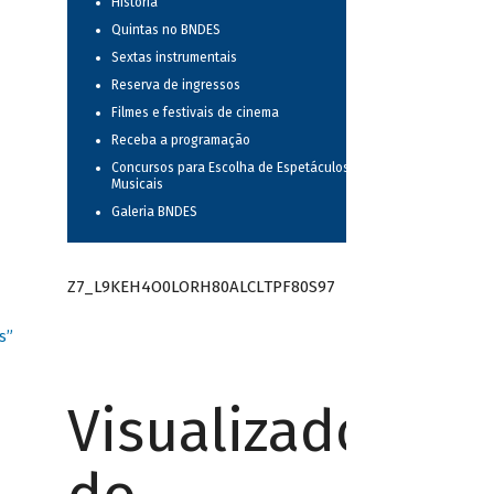
História
Quintas no BNDES
Sextas instrumentais
Reserva de ingressos
Filmes e festivais de cinema
Receba a programação
Concursos para Escolha de Espetáculos
Musicais
Galeria BNDES
Z7_L9KEH4O0LORH80ALCLTPF80S97
s”
Visualizador