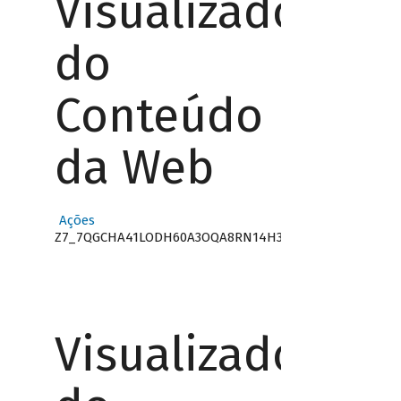
Visualizador
do
Conteúdo
da Web
Ações
Z7_7QGCHA41LODH60A3OQA8RN14H3
Visualizador