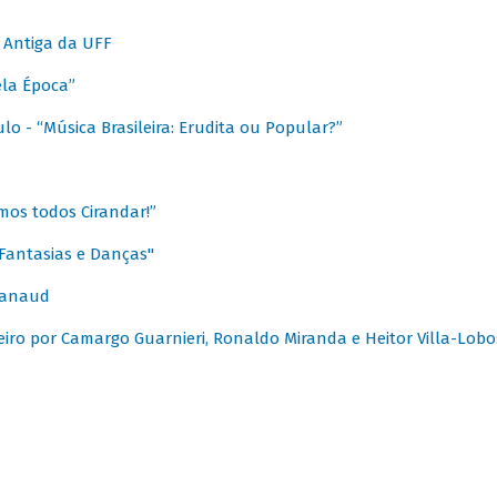
 Antiga da UFF
ela Época”
o - “Música Brasileira: Erudita ou Popular?”
mos todos Cirandar!”
Fantasias e Danças"
Canaud
leiro por Camargo Guarnieri, Ronaldo Miranda e Heitor Villa-Lobo