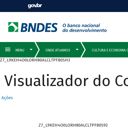
Z7_L9KEH4O0LORH80ALCLTPF80SH3
Visualizador do 
Ações
Z7_L9KEH4O0LORH80ALCLTPF80S92