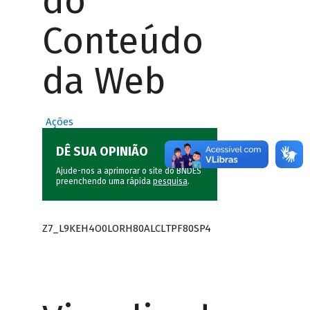
do
Conteúdo
da Web
Ações
DÊ SUA OPINIÃO
Ajude-nos a aprimorar o site do BNDES
preenchendo uma rápida
pesquisa
.
Z7_L9KEH4O0LORH80ALCLTPF80SP4