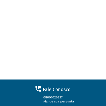
Fale Conosco
08007026337
Mande sua pergunta