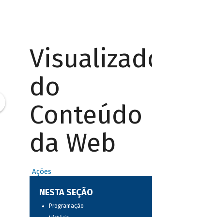
Visualizador
do
Conteúdo
da Web
Ações
NESTA SEÇÃO
Programação