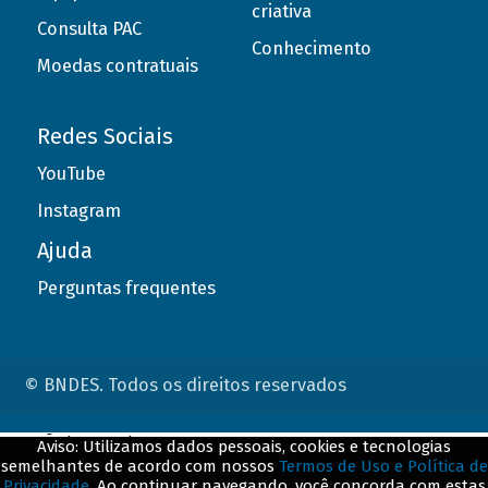
criativa
Consulta PAC
Conhecimento
Moedas contratuais
Redes Sociais
YouTube
Instagram
Ajuda
Perguntas frequentes
© BNDES. Todos os direitos reservados
ConteÃºdo complementar
Aviso: Utilizamos dados pessoais, cookies e tecnologias
semelhantes de acordo com nossos
Termos de Uso e Política de
${title}
${badge}
Privacidade
. Ao continuar navegando, você concorda com estas