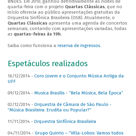
BNDES. Em 2010, ganhou definitivamente as noites de
quarta-feira com o projeto
Quartas Clássicas
, que no
início oferecia ao público apresentações gratuitas da
Orquestra Sinfônica Brasileira (OSB). Atualmente, o
Quartas Clássicas
apresenta uma agenda de concertos
semanais, contando com apresentações variadas, todas
as
quartas-feiras às 19h
.
Saiba como funciona a
reserva de ingressos
.
Espetáculos realizados
16/12/2014 -
Coro Jovem e o Conjunto Música Antiga da
UFF
09/12/2014 -
Musica Brasilis - “Bela Música, Bela Época”
02/12/2014 -
Orquestra de Câmara de São Paulo -
“Música Brasileira: Erudita ou Popular?”
11/11/2014 -
Orquestra Sinfônica Brasileira
04/11/2014 -
Grupo Quinto – “Villa-Lobos: Vamos todos