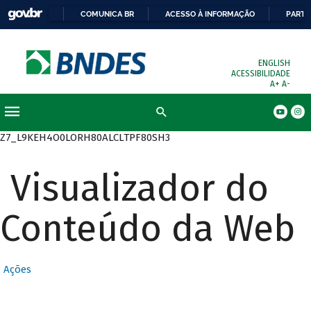
COMUNICA BR
ACESSO À INFORMAÇÃO
PARTI
ENGLISH
ACESSIBILIDADE
A+
A-
Busca
Z7_L9KEH4O0LORH80ALCLTPF80SH3
Visualizador do
Conteúdo da Web
Ações