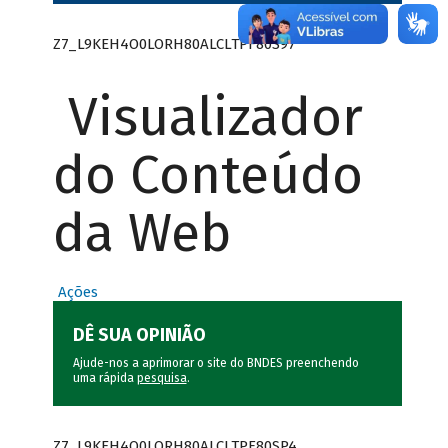
Z7_L9KEH4O0LORH80ALCLTPF80S97
Visualizador
do Conteúdo
da Web
Ações
DÊ SUA OPINIÃO
Ajude-nos a aprimorar o site do BNDES preenchendo
uma rápida
pesquisa
.
Z7_L9KEH4O0LORH80ALCLTPF80SP4