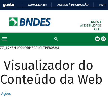
COMUNICA BR
ACESSO À INFORMAÇÃO
PARTI
ENGLISH
ACESSIBILIDADE
A+
A-
Busca
Z7_L9KEH4O0LORH80ALCLTPF80SH3
Visualizador do
Conteúdo da Web
Ações