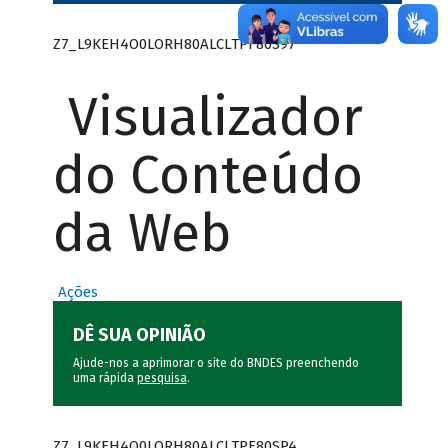
Z7_L9KEH4O0LORH80ALCLTPF80S97
Visualizador
do Conteúdo
da Web
Ações
DÊ SUA OPINIÃO
Ajude-nos a aprimorar o site do BNDES preenchendo
uma rápida
pesquisa
.
Z7_L9KEH4O0LORH80ALCLTPF80SP4