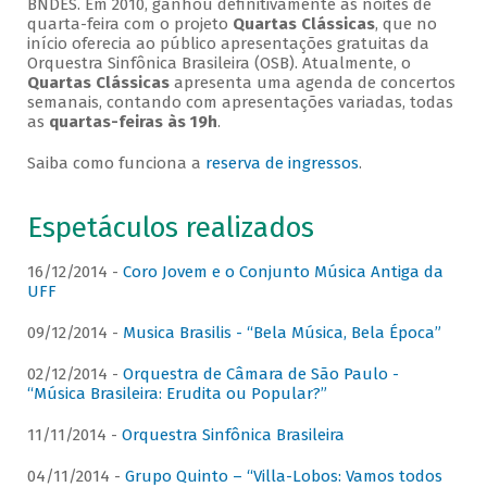
BNDES. Em 2010, ganhou definitivamente as noites de
quarta-feira com o projeto
Quartas Clássicas
, que no
início oferecia ao público apresentações gratuitas da
Orquestra Sinfônica Brasileira (OSB). Atualmente, o
Quartas Clássicas
apresenta uma agenda de concertos
semanais, contando com apresentações variadas, todas
as
quartas-feiras às 19h
.
Saiba como funciona a
reserva de ingressos
.
Espetáculos realizados
16/12/2014 -
Coro Jovem e o Conjunto Música Antiga da
UFF
09/12/2014 -
Musica Brasilis - “Bela Música, Bela Época”
02/12/2014 -
Orquestra de Câmara de São Paulo -
“Música Brasileira: Erudita ou Popular?”
11/11/2014 -
Orquestra Sinfônica Brasileira
04/11/2014 -
Grupo Quinto – “Villa-Lobos: Vamos todos