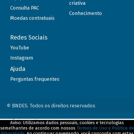
criativa
Consulta PAC
Conhecimento
Moedas contratuais
Redes Sociais
YouTube
Instagram
Ajuda
Perguntas frequentes
© BNDES. Todos os direitos reservados
ConteÃºdo complementar
Aviso: Utilizamos dados pessoais, cookies e tecnologias
semelhantes de acordo com nossos
Termos de Uso e Política de
${title}
${badge}
Privacidade
. Ao continuar navegando, você concorda com estas