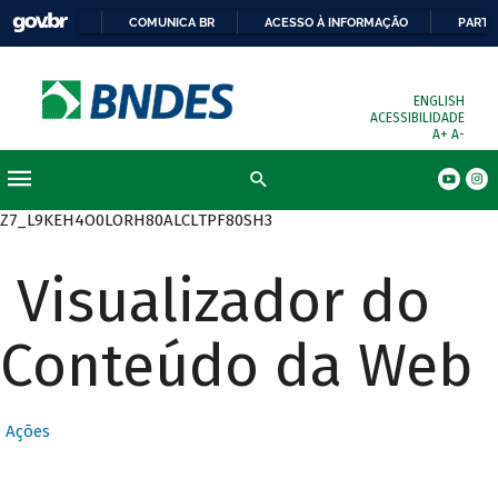
COMUNICA BR
ACESSO À INFORMAÇÃO
PARTI
ENGLISH
ACESSIBILIDADE
A+
A-
Busca
Z7_L9KEH4O0LORH80ALCLTPF80SH3
Visualizador do
Conteúdo da Web
Ações