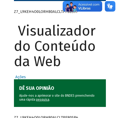
Z7_L9KEH4O0LORH80ALCLTPF80S97
Visualizador
do Conteúdo
da Web
Ações
DÊ SUA OPINIÃO
Ajude-nos a aprimorar o site do BNDES preenchendo
uma rápida
pesquisa
.
Z7_L9KEH4O0LORH80ALCLTPF80SP4