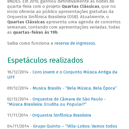
BNDES. Em 2010, ganhou definitivamente as noites de
quarta-feira com o projeto
Quartas Clássicas
, que no
início oferecia ao público apresentações gratuitas da
Orquestra Sinfônica Brasileira (OSB). Atualmente, o
Quartas Clássicas
apresenta uma agenda de concertos
semanais, contando com apresentações variadas, todas
as
quartas-feiras às 19h
.
Saiba como funciona a
reserva de ingressos
.
Espetáculos realizados
16/12/2014 -
Coro Jovem e o Conjunto Música Antiga da
UFF
09/12/2014 -
Musica Brasilis - “Bela Música, Bela Época”
02/12/2014 -
Orquestra de Câmara de São Paulo -
“Música Brasileira: Erudita ou Popular?”
11/11/2014 -
Orquestra Sinfônica Brasileira
04/11/2014 -
Grupo Quinto – “Villa-Lobos: Vamos todos