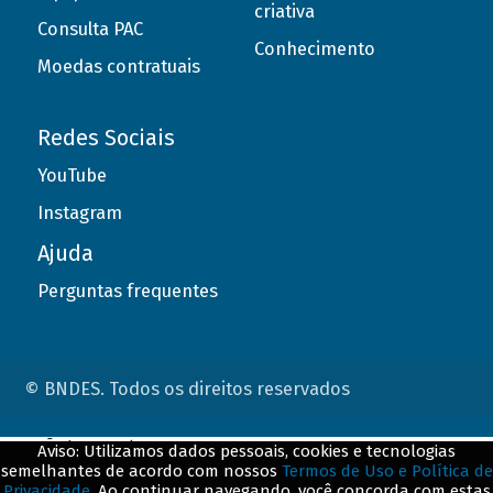
criativa
Consulta PAC
Conhecimento
Moedas contratuais
Redes Sociais
YouTube
Instagram
Ajuda
Perguntas frequentes
© BNDES. Todos os direitos reservados
ConteÃºdo complementar
Aviso: Utilizamos dados pessoais, cookies e tecnologias
semelhantes de acordo com nossos
Termos de Uso e Política de
${title}
${badge}
Privacidade
. Ao continuar navegando, você concorda com estas