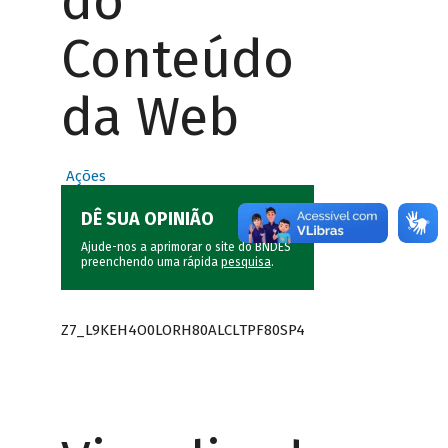
do
Conteúdo
da Web
Ações
DÊ SUA OPINIÃO
Ajude-nos a aprimorar o site do BNDES
preenchendo uma rápida
pesquisa
.
Z7_L9KEH4O0LORH80ALCLTPF80SP4