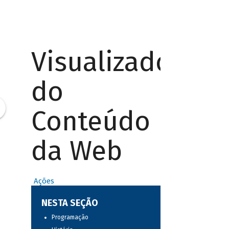
Visualizador
do
Conteúdo
da Web
Ações
NESTA SEÇÃO
Programação