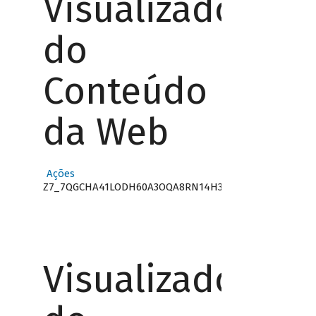
Visualizador
do
Conteúdo
da Web
Ações
Z7_7QGCHA41LODH60A3OQA8RN14H3
Visualizador