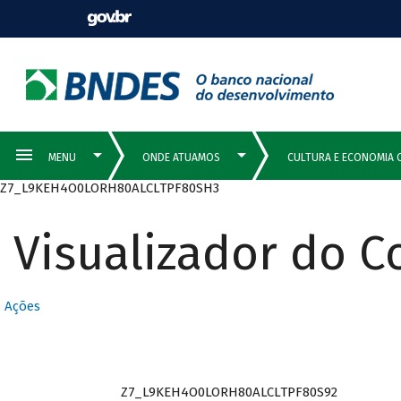
Z7_L9KEH4O0LORH80ALCLTPF80SH3
Visualizador do 
Ações
Z7_L9KEH4O0LORH80ALCLTPF80S92