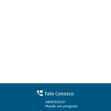
Fale Conosco
08007026337
Mande sua pergunta