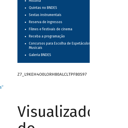
História
Quintas no BNDES
Sextas instrumentais
Reserva de ingressos
Filmes e festivais de cinema
Receba a programação
Concursos para Escolha de Espetáculos
Musicais
Galeria BNDES
Z7_L9KEH4O0LORH80ALCLTPF80S97
s”
Visualizador