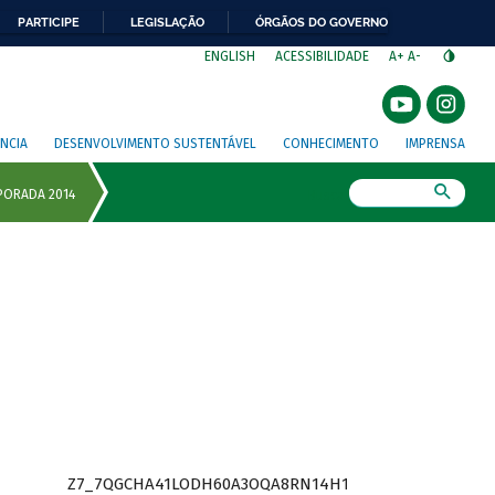
PARTICIPE
LEGISLAÇÃO
ÓRGÃOS DO GOVERNO
⁣
ENGLISH
ACESSIBILIDADE
A+
A-
NCIA
DESENVOLVIMENTO SUSTENTÁVEL
CONHECIMENTO
IMPRENSA
Busca
Z7_7QGCHA41LODH60A3OQA8RN14H1