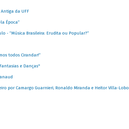
 Antiga da UFF
ela Época”
o - “Música Brasileira: Erudita ou Popular?”
mos todos Cirandar!”
Fantasias e Danças"
Canaud
leiro por Camargo Guarnieri, Ronaldo Miranda e Heitor Villa-Lobo