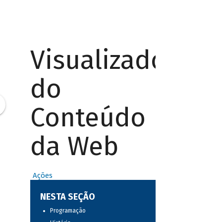
Visualizador
do
Conteúdo
da Web
Ações
NESTA SEÇÃO
Programação