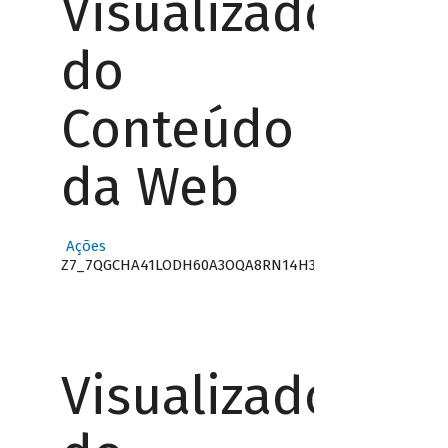
Visualizador
do
Conteúdo
da Web
Ações
Z7_7QGCHA41LODH60A3OQA8RN14H3
Visualizador