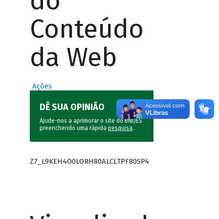
do
Conteúdo
da Web
Ações
DÊ SUA OPINIÃO
Ajude-nos a aprimorar o site do BNDES
preenchendo uma rápida
pesquisa
.
Z7_L9KEH4O0LORH80ALCLTPF80SP4