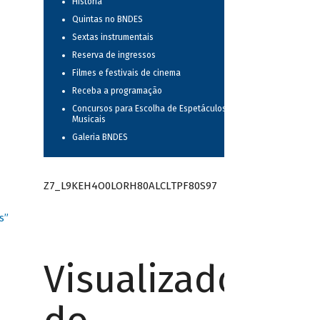
História
Quintas no BNDES
Sextas instrumentais
Reserva de ingressos
Filmes e festivais de cinema
Receba a programação
Concursos para Escolha de Espetáculos
Musicais
Galeria BNDES
Z7_L9KEH4O0LORH80ALCLTPF80S97
s”
Visualizador