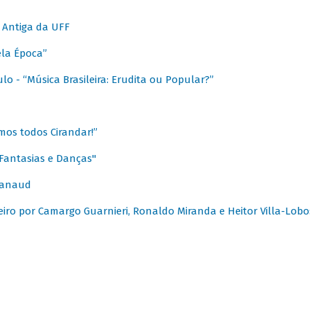
 Antiga da UFF
ela Época”
o - “Música Brasileira: Erudita ou Popular?”
mos todos Cirandar!”
Fantasias e Danças"
Canaud
leiro por Camargo Guarnieri, Ronaldo Miranda e Heitor Villa-Lobo