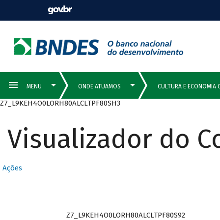
Z7_L9KEH4O0LORH80ALCLTPF80SH3
Visualizador do 
Ações
Z7_L9KEH4O0LORH80ALCLTPF80S92