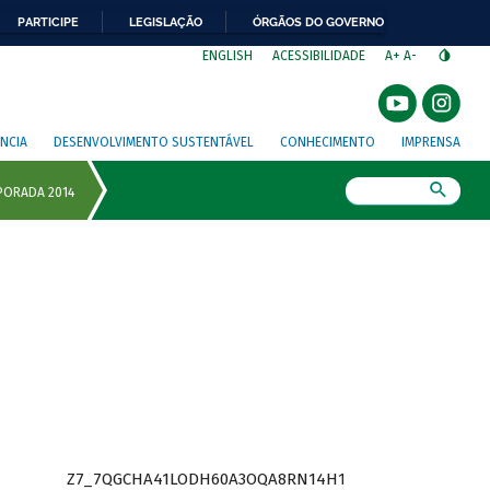
PARTICIPE
LEGISLAÇÃO
ÓRGÃOS DO GOVERNO
⁣
ENGLISH
ACESSIBILIDADE
A+
A-
NCIA
DESENVOLVIMENTO SUSTENTÁVEL
CONHECIMENTO
IMPRENSA
Busca
Z7_7QGCHA41LODH60A3OQA8RN14H1