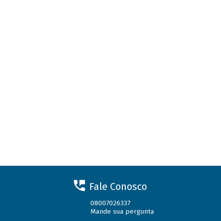
Fale Conosco
08007026337
Mande sua pergunta