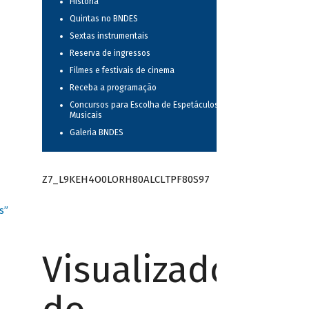
História
Quintas no BNDES
Sextas instrumentais
Reserva de ingressos
Filmes e festivais de cinema
Receba a programação
Concursos para Escolha de Espetáculos
Musicais
Galeria BNDES
Z7_L9KEH4O0LORH80ALCLTPF80S97
s”
Visualizador