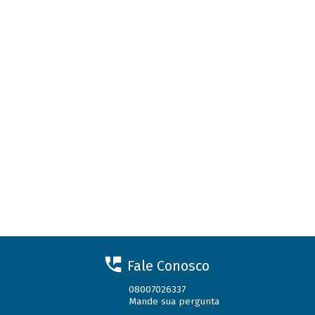
Fale Conosco
08007026337
Mande sua pergunta