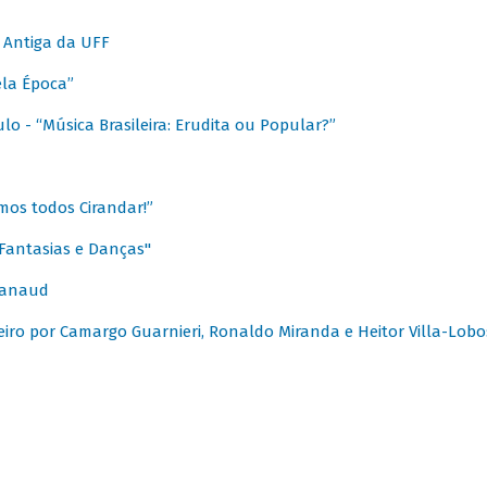
 Antiga da UFF
ela Época”
o - “Música Brasileira: Erudita ou Popular?”
mos todos Cirandar!”
Fantasias e Danças"
Canaud
leiro por Camargo Guarnieri, Ronaldo Miranda e Heitor Villa-Lobo