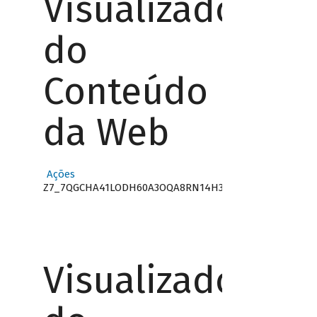
Visualizador
do
Conteúdo
da Web
Ações
Z7_7QGCHA41LODH60A3OQA8RN14H3
Visualizador