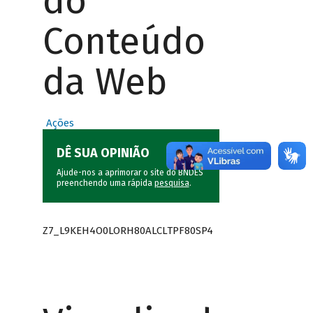
do
Conteúdo
da Web
Ações
DÊ SUA OPINIÃO
Ajude-nos a aprimorar o site do BNDES
preenchendo uma rápida
pesquisa
.
Z7_L9KEH4O0LORH80ALCLTPF80SP4