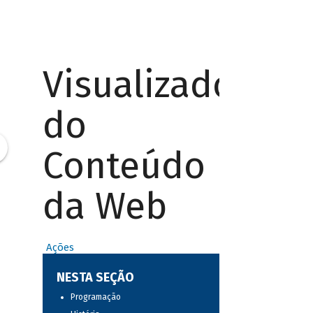
Visualizador
do
Conteúdo
da Web
Ações
NESTA SEÇÃO
Programação