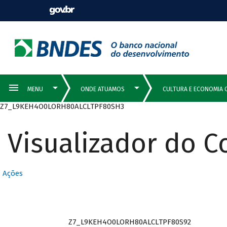
Z7_L9KEH4O0LORH80ALCLTPF80SH3
Visualizador do 
Ações
Z7_L9KEH4O0LORH80ALCLTPF80S92