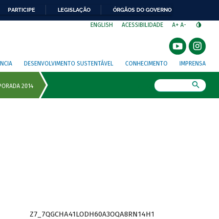
PARTICIPE
LEGISLAÇÃO
ÓRGÃOS DO GOVERNO
⁣
ENGLISH
ACESSIBILIDADE
A+
A-
NCIA
DESENVOLVIMENTO SUSTENTÁVEL
CONHECIMENTO
IMPRENSA
Busca
Z7_7QGCHA41LODH60A3OQA8RN14H1