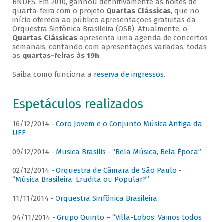
BNDES. Em 2010, ganhou definitivamente as noites de
quarta-feira com o projeto
Quartas Clássicas
, que no
início oferecia ao público apresentações gratuitas da
Orquestra Sinfônica Brasileira (OSB). Atualmente, o
Quartas Clássicas
apresenta uma agenda de concertos
semanais, contando com apresentações variadas, todas
as
quartas-feiras às 19h
.
Saiba como funciona a
reserva de ingressos
.
Espetáculos realizados
16/12/2014 -
Coro Jovem e o Conjunto Música Antiga da
UFF
09/12/2014 -
Musica Brasilis - “Bela Música, Bela Época”
02/12/2014 -
Orquestra de Câmara de São Paulo -
“Música Brasileira: Erudita ou Popular?”
11/11/2014 -
Orquestra Sinfônica Brasileira
04/11/2014 -
Grupo Quinto – “Villa-Lobos: Vamos todos