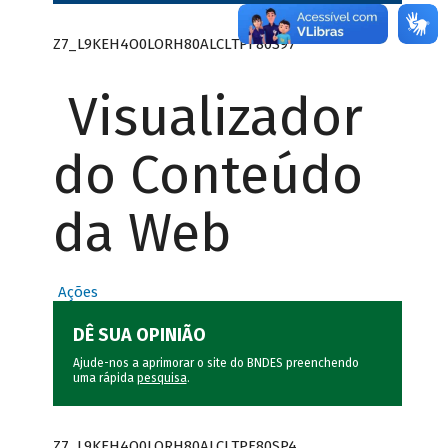
Z7_L9KEH4O0LORH80ALCLTPF80S97
Visualizador
do Conteúdo
da Web
Ações
DÊ SUA OPINIÃO
Ajude-nos a aprimorar o site do BNDES preenchendo
uma rápida
pesquisa
.
Z7_L9KEH4O0LORH80ALCLTPF80SP4