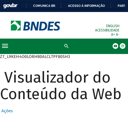
COMUNICA BR
ACESSO À INFORMAÇÃO
PARTI
ENGLISH
ACESSIBILIDADE
A+
A-
Busca
Z7_L9KEH4O0LORH80ALCLTPF80SH3
Visualizador do
Conteúdo da Web
Ações