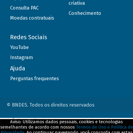
criativa
Consulta PAC
Conhecimento
Moedas contratuais
Redes Sociais
YouTube
Instagram
Ajuda
Perguntas frequentes
© BNDES. Todos os direitos reservados
ConteÃºdo complementar
Aviso: Utilizamos dados pessoais, cookies e tecnologias
semelhantes de acordo com nossos
Termos de Uso e Política de
${title}
${badge}
Privacidade
. Ao continuar navegando, você concorda com estas