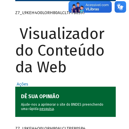
Z7_L9KEH4O0LORH80ALCLTPF80S97
Visualizador
do Conteúdo
da Web
Ações
DÊ SUA OPINIÃO
Ajude-nos a aprimorar o site do BNDES preenchendo
uma rápida
pesquisa
.
Z7_L9KEH4O0LORH80ALCLTPF80SP4