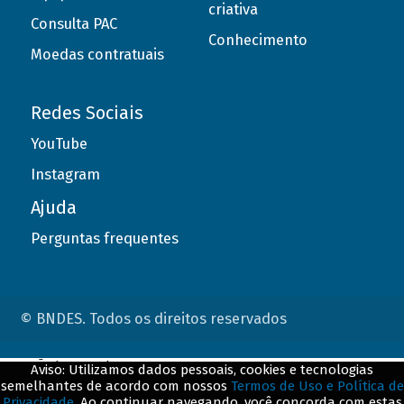
criativa
Consulta PAC
Conhecimento
Moedas contratuais
Redes Sociais
YouTube
Instagram
Ajuda
Perguntas frequentes
© BNDES. Todos os direitos reservados
ConteÃºdo complementar
Aviso: Utilizamos dados pessoais, cookies e tecnologias
semelhantes de acordo com nossos
Termos de Uso e Política de
${title}
${badge}
Privacidade
. Ao continuar navegando, você concorda com estas