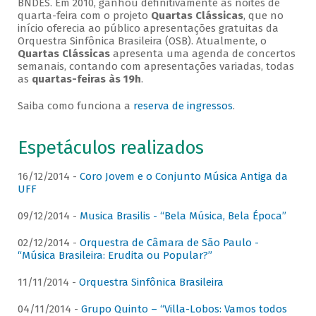
BNDES. Em 2010, ganhou definitivamente as noites de
quarta-feira com o projeto
Quartas Clássicas
, que no
início oferecia ao público apresentações gratuitas da
Orquestra Sinfônica Brasileira (OSB). Atualmente, o
Quartas Clássicas
apresenta uma agenda de concertos
semanais, contando com apresentações variadas, todas
as
quartas-feiras às 19h
.
Saiba como funciona a
reserva de ingressos
.
Espetáculos realizados
16/12/2014 -
Coro Jovem e o Conjunto Música Antiga da
UFF
09/12/2014 -
Musica Brasilis - “Bela Música, Bela Época”
02/12/2014 -
Orquestra de Câmara de São Paulo -
“Música Brasileira: Erudita ou Popular?”
11/11/2014 -
Orquestra Sinfônica Brasileira
04/11/2014 -
Grupo Quinto – “Villa-Lobos: Vamos todos