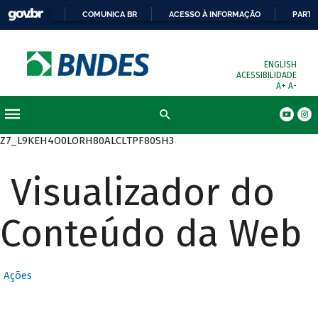
COMUNICA BR
ACESSO À INFORMAÇÃO
PARTI
ENGLISH
ACESSIBILIDADE
A+
A-
Busca
Z7_L9KEH4O0LORH80ALCLTPF80SH3
Visualizador do
Conteúdo da Web
Ações