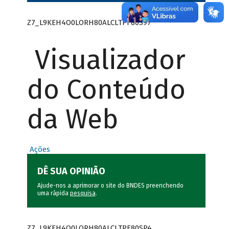
Z7_L9KEH4O0LORH80ALCLTPF80S97
Visualizador
do Conteúdo
da Web
Ações
DÊ SUA OPINIÃO
Ajude-nos a aprimorar o site do BNDES preenchendo
uma rápida
pesquisa
.
Z7_L9KEH4O0LORH80ALCLTPF80SP4