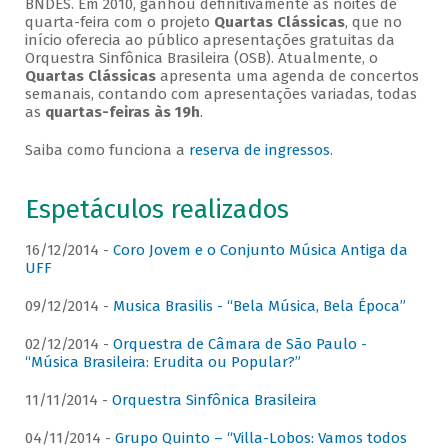
BNDES. Em 2010, ganhou definitivamente as noites de
quarta-feira com o projeto
Quartas Clássicas
, que no
início oferecia ao público apresentações gratuitas da
Orquestra Sinfônica Brasileira (OSB). Atualmente, o
Quartas Clássicas
apresenta uma agenda de concertos
semanais, contando com apresentações variadas, todas
as
quartas-feiras às 19h
.
Saiba como funciona a
reserva de ingressos
.
Espetáculos realizados
16/12/2014 -
Coro Jovem e o Conjunto Música Antiga da
UFF
09/12/2014 -
Musica Brasilis - “Bela Música, Bela Época”
02/12/2014 -
Orquestra de Câmara de São Paulo -
“Música Brasileira: Erudita ou Popular?”
11/11/2014 -
Orquestra Sinfônica Brasileira
04/11/2014 -
Grupo Quinto – “Villa-Lobos: Vamos todos