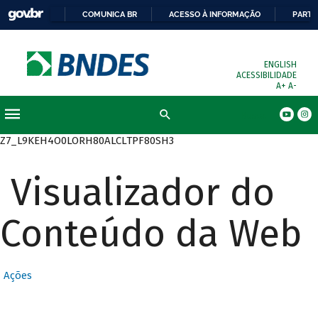
COMUNICA BR
ACESSO À INFORMAÇÃO
PARTI
ENGLISH
ACESSIBILIDADE
A+
A-
Busca
Z7_L9KEH4O0LORH80ALCLTPF80SH3
Visualizador do
Conteúdo da Web
Ações