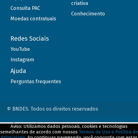
criativa
Consulta PAC
Conhecimento
Moedas contratuais
Redes Sociais
YouTube
Instagram
Ajuda
Perguntas frequentes
© BNDES. Todos os direitos reservados
ConteÃºdo complementar
Aviso: Utilizamos dados pessoais, cookies e tecnologias
semelhantes de acordo com nossos
Termos de Uso e Política de
${title}
${badge}
Privacidade
. Ao continuar navegando, você concorda com estas