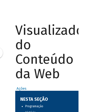
Visualizador
do
Conteúdo
da Web
Ações
NESTA SEÇÃO
Programação