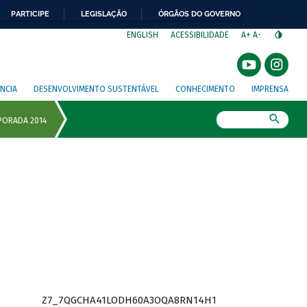
PARTICIPE
LEGISLAÇÃO
ÓRGÃOS DO GOVERNO
⁣
ENGLISH
ACESSIBILIDADE
A+
A-
NCIA
DESENVOLVIMENTO SUSTENTÁVEL
CONHECIMENTO
IMPRENSA
Busca
Z7_7QGCHA41LODH60A3OQA8RN14H1