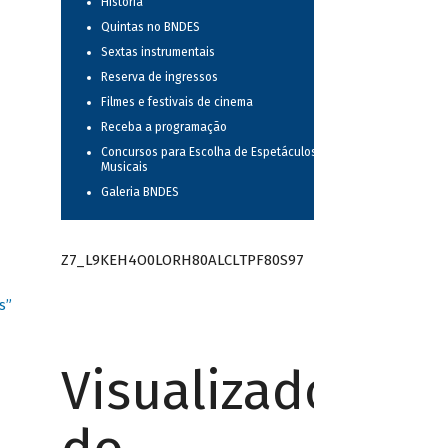
História
Quintas no BNDES
Sextas instrumentais
Reserva de ingressos
Filmes e festivais de cinema
Receba a programação
Concursos para Escolha de Espetáculos
Musicais
Galeria BNDES
Z7_L9KEH4O0LORH80ALCLTPF80S97
s”
Visualizador