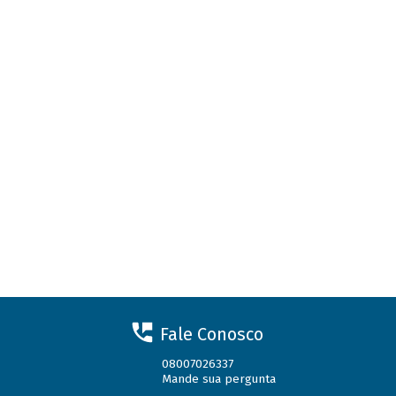
Fale Conosco
08007026337
Mande sua pergunta