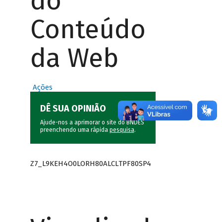
do
Conteúdo
da Web
Ações
DÊ SUA OPINIÃO
Ajude-nos a aprimorar o site do BNDES
preenchendo uma rápida
pesquisa
.
Z7_L9KEH4O0LORH80ALCLTPF80SP4