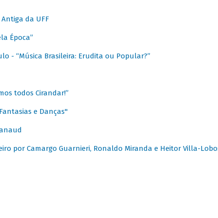
 Antiga da UFF
ela Época”
o - “Música Brasileira: Erudita ou Popular?”
mos todos Cirandar!”
Fantasias e Danças"
Canaud
leiro por Camargo Guarnieri, Ronaldo Miranda e Heitor Villa-Lobo