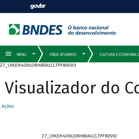
Z7_L9KEH4O0LORH80ALCLTPF80SH3
Visualizador do 
Ações
Z7_L9KEH4O0LORH80ALCLTPF80S92