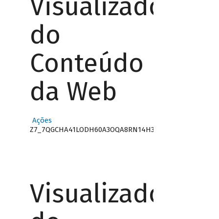
Visualizador
do
Conteúdo
da Web
Ações
Z7_7QGCHA41LODH60A3OQA8RN14H3
Visualizador